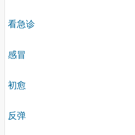
看急诊
感冒
初愈
反弹