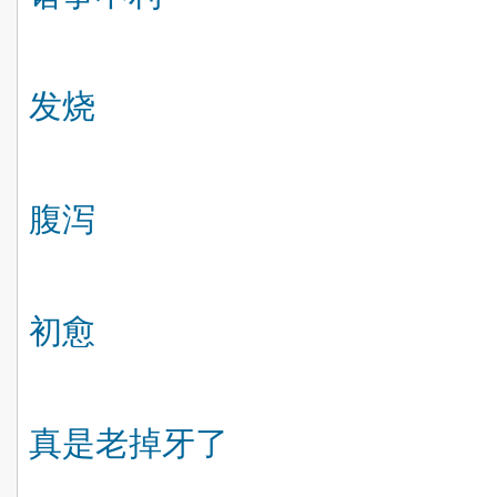
发烧
腹泻
初愈
真是老掉牙了