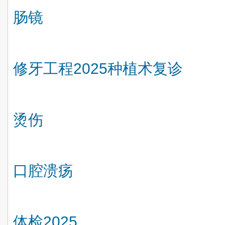
肠镜
修牙工程
2025
种植术复诊
烫伤
口腔溃疡
体检
2025