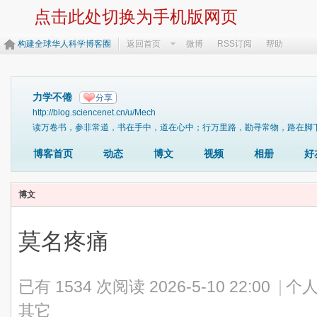
点击此处切换为手机版网页
构建全球华人科学博客圈
返回首页
微博
RSS订阅
帮助
力学不倦
分享
http://blog.sciencenet.cn/u/Mech
读万卷书，参非常道，书在手中，道在心中；行万里路，勘寻常物，路在脚下，物在眼下。https:/
博客首页
动态
博文
视频
相册
好
博文
莫名疼痛
已有 1534 次阅读
2026-5-10 22:00
|
个人
其它