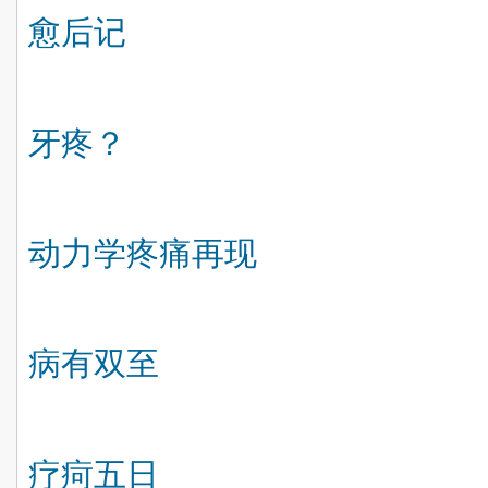
愈后记
牙疼？
动力学疼痛再现
病有双至
疗疴五日