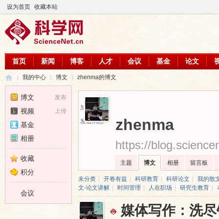
设为首页
收藏本站
首页
新闻
博客
人才
会议
基金
论文
我的中心
博文
zhenma的博文
博文
发布
加为好友
视频
上传
科
›
›
›
zhenma
发送消息
基金
相册
https://blog.scienc
收藏
主题
博文
相册
留言板
积分
未分类
|
开卷有益
|
科研教育
|
科研论文
|
我的散
文-论文讲解
|
时间管理
|
人在职场
|
研究生教育
|
会议
媒体写作：洗尽
学