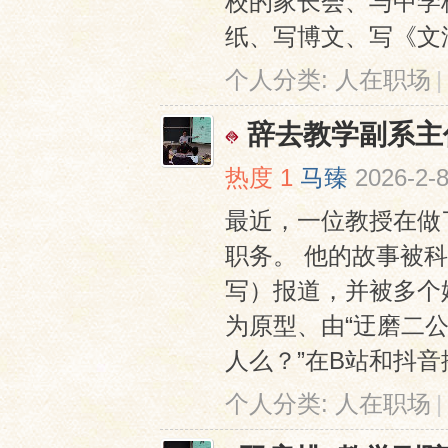
校的家长会、与中学
纸、写博文、写《文汇
个人分类:
人在职场
|
辞去教学副系主
热度
1
马臻
2026-2-8
最近，一位教授在做
职务。 他的故事被
写）报道，并被多个
为原型、由“迂磨二
人么？”在B站和抖音
个人分类:
人在职场
|