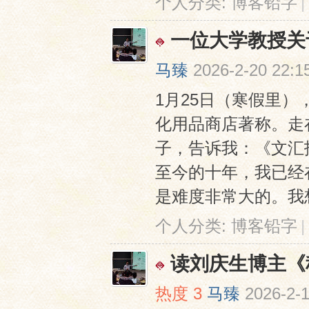
个人分类:
博客铅字
|
一位大学教授关
马臻
2026-2-20 22:1
1月25日（寒假里
化用品商店著称。走
子，告诉我：《文汇报》
至今的十年，我已经
是难度非常大的。我想
个人分类:
博客铅字
|
读刘庆生博主《
热度
3
马臻
2026-2-1