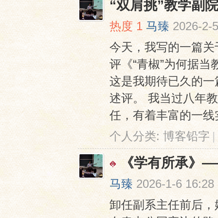
“双肩挑”教学副
热度
1
马臻
2026-2-5
今天，我写的一篇关
评《“青椒”为何据当
这是我期待已久的一
述评。 我当过八年
任，有着丰富的一线实践
个人分类:
博客铅字
|
《学有所承》—
马臻
2026-1-6 16:28
卸任副系主任前后，