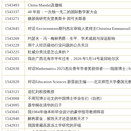
1543493
Chitra Mandal及撤稿
1543337
48 年前：一次独一无二的国际数学家大会
1543271
糖尿病研究先贤奥斯卡·闵可夫斯基
1542645
对话 Environments期刊杰出审稿人奖得主Christina Emmanoui
1543269
约瑟夫・冯・梅林男爵：生平、学术成就与深远影响
1543229
用个人经历撬动行业问题的公共关注
1543225
杜威分类法是怎么来的？
1543205
我在广西北海市半年过冬，2026 年5月14号返回哈尔滨
1542630
对话Mathematics 2025杰出青年学者奖获得者——陆路博士 | 
1542629
对话Education Sciences 新晋副主编——北京师范大学桑国元教
1543121
追忆刘权授教授
1543008
不用写博士论文的中国博士毕业生们《自然》
1543095
聂华桐在清华的日子
1543045
我1984年做本科毕业设计的豪华指导教师阵容
1542940
解构霍金，摧毁天才还是拯救天才？
1542931
我国青藏高原冻土学研究的开端