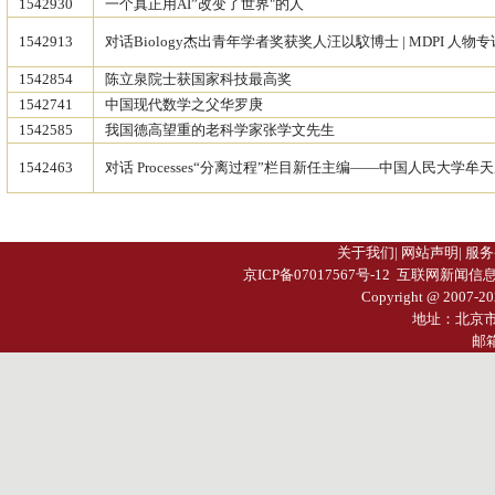
1542930
一个真正用AI”改变了世界"的人
1542913
对话Biology杰出青年学者奖获奖人汪以馼博士 | MDPI 人物专
1542854
陈立泉院士获国家科技最高奖
1542741
中国现代数学之父华罗庚
1542585
我国德高望重的老科学家张学文先生
1542463
对话 Processes“分离过程”栏目新任主编——中国人民大学牟天成
关于我们
|
网站声明
|
服务
京ICP备07017567号-12
互联网新闻信息服务许
Copyright @ 2007-
20
地址：北京
邮箱