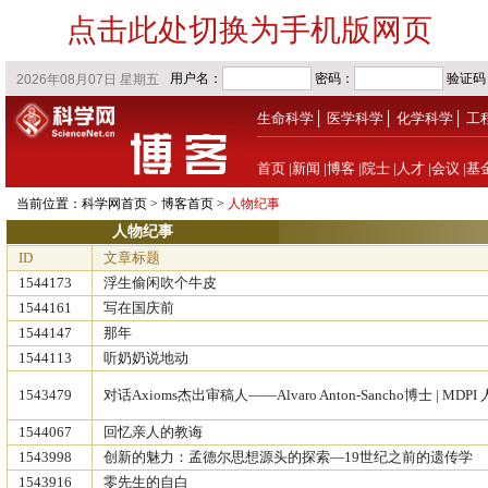
点击此处切换为手机版网页
生命科学
│
医学科学
│
化学科学
│
工
首页
|
新闻
|
博客
|
院士
|
人才
|
会议
|
基
当前位置：
科学网首页
>
博客首页
>
人物纪事
人物纪事
ID
文章标题
1544173
浮生偷闲吹个牛皮
1544161
写在国庆前
1544147
那年
1544113
听奶奶说地动
1543479
对话Axioms杰出审稿人——Alvaro Anton-Sancho博士 | MDP
1544067
回忆亲人的教诲
1543998
创新的魅力：孟德尔思想源头的探索—19世纪之前的遗传学
1543916
零先生的自白