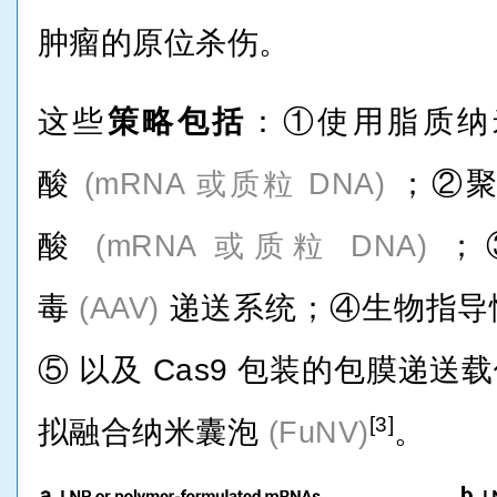
肿瘤的原位杀伤。
这些
策略包括
：①使用脂质
酸
；②聚
(mRNA 或质粒 DNA)
酸
；
(mRNA 或质粒 DNA)
毒
递送系统；④生物指导
(AAV)
⑤ 以及 Cas9 包装的包膜递送
[3]
拟融合纳米囊泡
。
(FuNV)