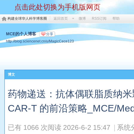
点击此处切换为手机版网页
构建全球华人科学博客圈
返回首页
微博
RSS订阅
帮助
MCE的个人博客
分享
http://blog.sciencenet.cn/u/MagicCece123
博文
药物递送：抗体偶联脂质纳米颗粒 
CAR-T 的前沿策略_MCE/MedC
已有 1066 次阅读
2026-6-2 15:47
|
系统