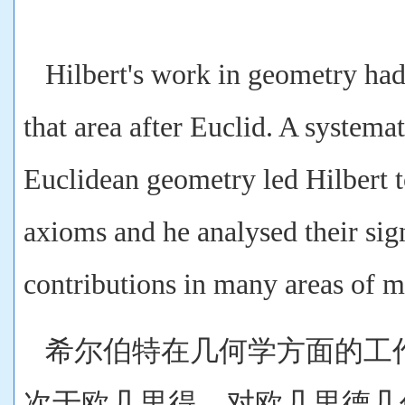
Hilbert's work in geometry had t
that area after Euclid. A systema
Euclidean geometry led Hilbert 
axioms and he analysed their si
contributions in many areas of m
希尔伯特在几何学方面的工
次于欧几里得。对欧几里德几