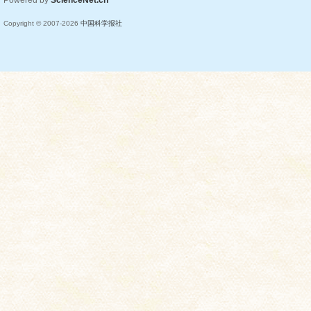
Powered by
ScienceNet.cn
Copyright © 2007-
2026
中国科学报社