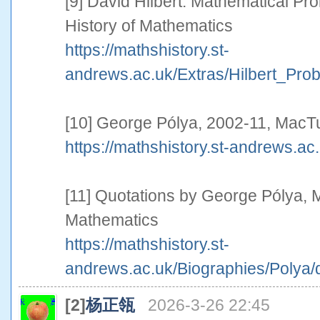
[9] David Hilbert: Mathematical P
History of Mathematics
https://mathshistory.st-
andrews.ac.uk/Extras/Hilbert_Pro
[10] George Pólya, 2002-11, MacTu
https://mathshistory.st-andrews.ac
[11] Quotations by George Pólya, M
Mathematics
https://mathshistory.st-
andrews.ac.uk/Biographies/Polya/q
[2]
杨正瓴
2026-3-26 22:45