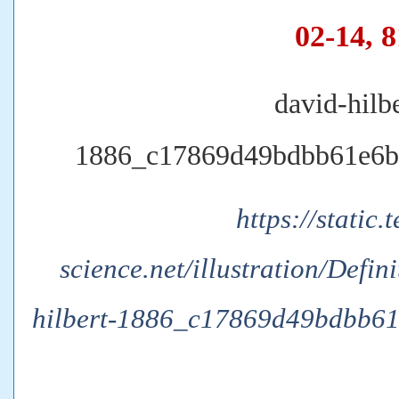
02-14, 8
david-hilbe
1886_c17869d49bdbb61e6b
https://static.
science.net/illustration/Defin
hilbert-1886_c17869d49bdbb61