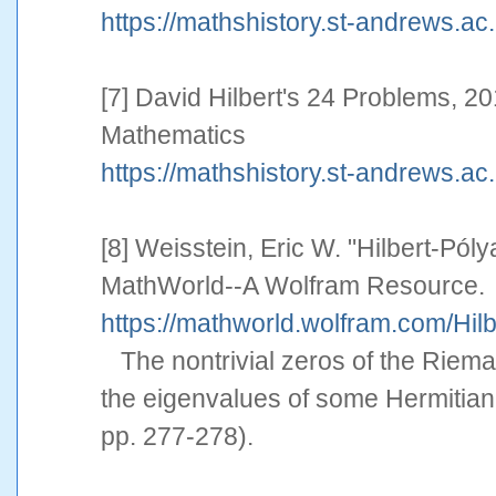
https://mathshistory.st-andrews.ac
[7] David Hilbert's 24 Problems, 2
Mathematics
https://mathshistory.st-andrews.ac
[8] Weisstein, Eric W. "Hilbert-Pól
MathWorld--A Wolfram Resource.
https://mathworld.wolfram.com/Hil
The nontrivial zeros of the Riema
the eigenvalues of some Hermitian
pp. 277-278).