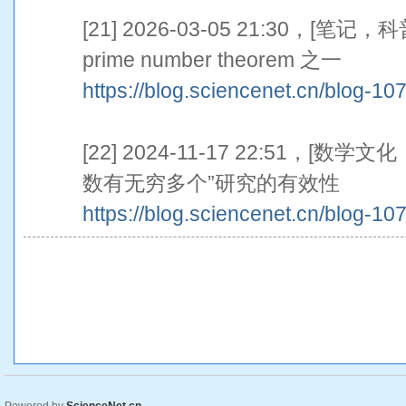
[21] 2026-03-05 21:30，
prime number theorem 之一
https://blog.sciencenet.cn/blog-1
[22] 2024-11-17 22:51，[
数有无穷多个”研究的有效性
https://blog.sciencenet.cn/blog-1