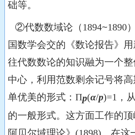
础等。
②代数数域论（1894
~
189
国数学会交的《数论报告》用
往代数数论的知识融为一个整
中心，利用范数剩余记号将高
单优美的形式：Π
(
α‌
/
p
)=1
p
的一般形式。这方面工作的顶
阿贝尔域理论》(1898)。在