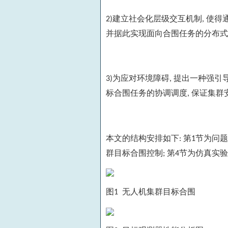
建立社会化层级交互机制
使得
2)
,
并据此实现面向合围任务的分布式
为应对环境障碍
提出一种强引
3)
,
标合围任务的协调调度
保证集群
,
本文的结构安排如下
第
节为问题
:
1
群目标合围控制
第
节为仿真实验
;
4
图
无人机集群目标合围
1