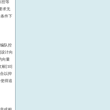
布控等
要求无
信条件下
编队控
设计向
]
的向量
文献
[10]
合以抑
使得追
,
息或相