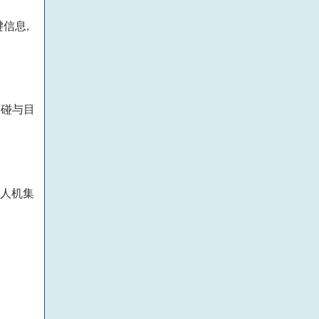
键信息
,
避碰与目
人机集