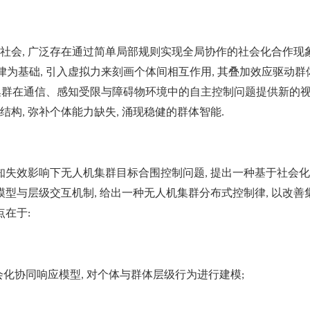
社会
广泛存在通过简单局部规则实现全局协作的社会化合作现
,
律为基础
引入虚拟力来刻画个体间相互作用
其叠加效应驱动群
,
,
集群在通信、感知受限与障碍物环境中的自主控制问题提供新的
结构
弥补个体能力缺失
涌现稳健的群体智能
,
,
.
知失效影响下无人机集群目标合围控制问题
提出一种基于社会化
,
模型与层级交互机制
给出一种无人机集群分布式控制律
以改善
,
,
点在于
:
会化协同响应模型
对个体与群体层级行为进行建模
,
;