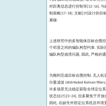
对距离信息进行控制等
与
[12−16].
制策略
文献
设计的目
[17−18].
[19]
避碰
.
上述研究中的多智能体目标合围控
个邻居之间的编队构型约束
实际
.
编队构型崩溃问题
因此
严格的通
.
,
为顺利完成目标合围控制
无人机
,
尔曼滤波
(distributed Kalman filter
许多场景无法稳定获取全球定位
状态估计
但多聚焦于开放
[23−24],
因此
在缺失外部定位系统且环境
,