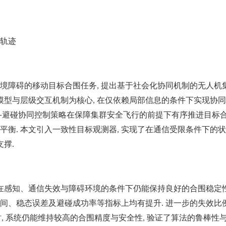
轨迹
境障碍的移动目标合围任务
提出基于社会化协同机制的无人机
,
模型与层级交互机制为核心
在仅依赖局部信息的条件下实现协同
,
避碰协同控制策略在保障集群安全飞行的前提下有序推进目标
—
平衡
本文引入一致性目标观测器
实现了在通信受限条件下的状
.
,
支撑
.
在感知、通信失效与障碍环境的条件下仍能保持良好的合围稳定
间、稳态误差及避碰成功率等指标上均有提升
进一步的失效比
.
时
系统仍能维持较高的合围精度与安全性
验证了算法的鲁棒性
,
,