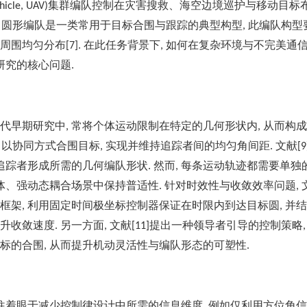
集群编队控制在灾害搜救、海空边境巡护与移动目标
hicle, UAV)
圆形编队是一类常用于目标合围与跟踪的典型构型
此编队构型
,
,
周围均匀分布
在此任务背景下
如何在复杂环境与不完美通
[7].
,
研究的核心问题
.
代早期研究中
常将个体运动限制在特定的几何形状内
从而构成
,
,
以协同方式合围目标
实现并维持追踪者间的均匀角间距
文献
,
,
.
[9
追踪者形成所需的几何编队形状
然而
每条运动轨迹都需要单独
.
,
体、强动态耦合场景中保持普适性
针对时效性与收敛效率问题
.
,
框架
利用固定时间极坐标控制器保证在时限内到达目标圆
并结
,
,
升收敛速度
另一方面
文献
提出一种领导者引导的控制策略
.
,
[11]
标的合围
从而提升机动灵活性与编队形态的可塑性
,
.
往着眼于减少控制律设计中所需的信息维度
例如仅利用方位角信
,