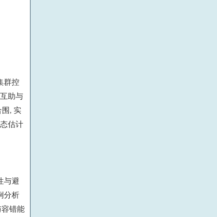
集群控
互助与
合围
实
,
态估计
性与避
例分析
与容错能