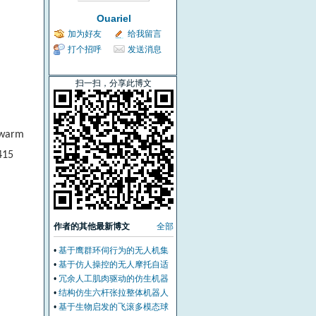
Ouariel
加为好友
给我留言
打个招呼
发送消息
扫一扫，分享此博文
 swarm
415
作者的其他最新博文
全部
•
基于鹰群环伺行为的无人机集
群关联跟踪控制
•
基于仿人操控的无人摩托自适
应定车控制
•
冗余人工肌肉驱动的仿生机器
人强化学习控制
•
结构仿生六杆张拉整体机器人
折叠控制的形态智能方法
•
基于生物启发的飞滚多模态球