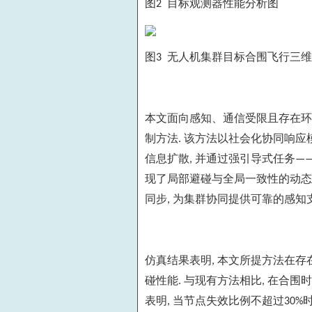
图
目标观测器性能分析图
2
图
无人机集群目标合围飞行三维
3
本文面向感知、通信受限且存在环
制方法
该方法以社会化协同响应
.
信息扩散
并通过强引导式任务
,
—
现了局部避碰与全局一致性的动态
同步
为集群协同提供可靠的感知
,
仿真结果表明
本文所提方法在存
,
碰性能
与现有方法相比
在合围时
.
,
表明
当节点失效比例不超过
,
30%