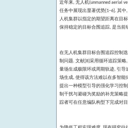
近年来
无人机
,
(unmanned aerial ve
任务中展现出显著优势
其中
[1−6].
人机集群以指定的期望距离在目标
保持稳定的目标合围追踪
是当前
,
在无人机集群目标合围追踪控制迭
制问题
文献
采用循环追踪策略
.
[8]
量场生成极限环或周期轨迹
引导
,
场生成
使得该方法难以在多智能
,
提出一种模型引导的强化学习控制
制干扰与避碰为奖励的补充策略提
踪者可在任意编队构型下完成对目
为降低工程实现难度
现有研究往
,