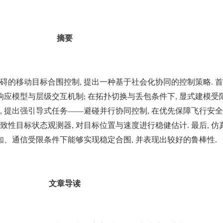
摘要
碍的移动目标合围控制
提出一种基于社会化协同的控制策略
首
,
.
响应模型与层级交互机制
在拓扑切换与丢包条件下
显式建模受
;
,
提出强引导式任务——避碰并行协同控制
在优先保障飞行安全
,
,
致性目标状态观测器
对目标位置与速度进行稳健估计
最后
仿
,
.
,
知、通信受限条件下能够实现稳定合围
并表现出较好的鲁棒性
,
.
文章导读