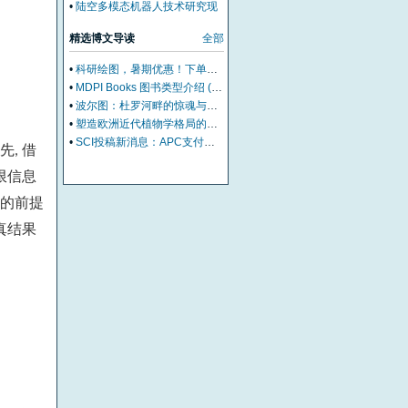
形机器人路径规划方法
•
陆空多模态机器人技术研究现
状及展望
精选博文导读
全部
•
科研绘图，暑期优惠！下单立减500元
•
MDPI Books 图书类型介绍 (三)：Edited Book
•
波尔图：杜罗河畔的惊魂与治愈
•
塑造欧洲近代植物学格局的马德里皇家植物园里程碑式园长
•
SCI投稿新消息：APC支付服务再升级！
先
借
,
限信息
的前提
真结果