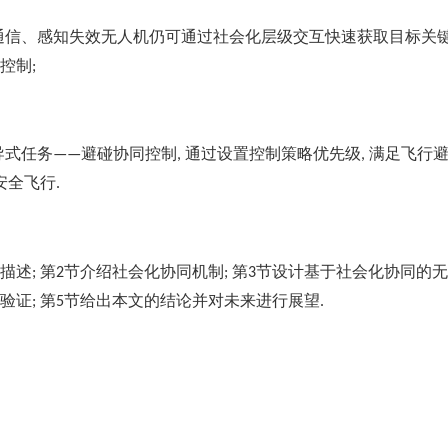
通信、感知失效无人机仍可通过社会化层级交互快速获取目标关
控制
;
导式任务
避碰协同控制
通过设置控制策略优先级
满足飞行
——
,
,
安全飞行
.
描述
第
节介绍社会化协同机制
第
节设计基于社会化协同的无
;
2
;
3
验证
第
节给出本文的结论并对未来进行展望
;
5
.