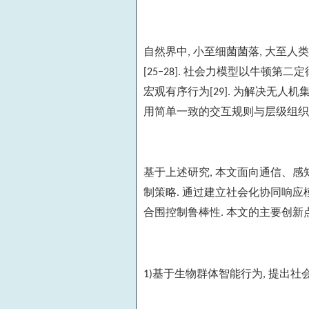
自然界中
小至细菌菌落
大至人类
,
,
社会力模型以牛顿第二定
[25−28].
宏观有序行为
为解决无人机
[29].
用简单一致的交互规则与层级组织
基于上述研究
本文面向通信、感
,
制策略
通过建立社会化协同响应
.
合围控制鲁棒性
本文的主要创新
.
基于生物群体智能行为
提出社
1)
,