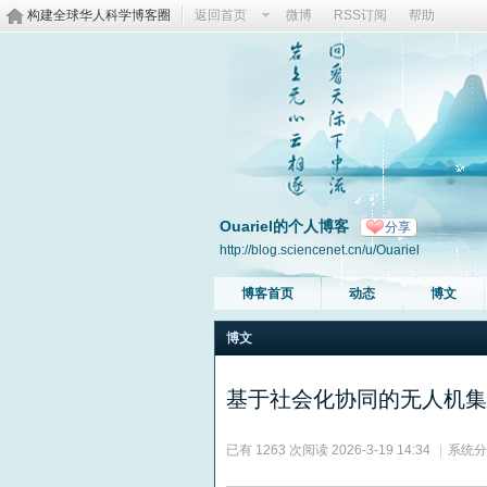
构建全球华人科学博客圈
返回首页
微博
RSS订阅
帮助
Ouariel的个人博客
分享
http://blog.sciencenet.cn/u/Ouariel
博客首页
动态
博文
博文
基于社会化协同的无人机集
已有 1263 次阅读
2026-3-19 14:34
|
系统分