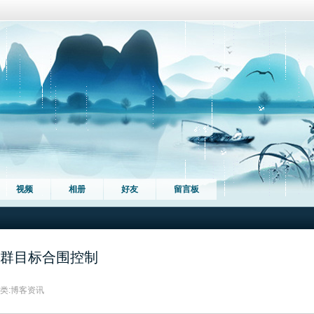
视频
相册
好友
留言板
群目标合围控制
类:
博客资讯