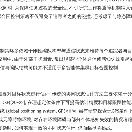
此同时
为保障任务过程的安全性
不少研究工作将避障机制纳入
,
,
标合围控制策略不仅避免了追踪者之间的碰撞
还考虑了与静态障
,
制策略多依赖于刚性编队构型与通信状态来维持每个追踪者与目
应用中
由于外部干扰因素
常出现某些个体通信或感知失效引起
,
,
信与编队结构可能并不适用于多智能体集群目标合围控制
.
需要对目标状态进行估计
传统的协同状态估计方法主要依赖于分
.
在理想定位条件下可提高估计精度和目标跟踪性能
s, DKF)[20−22],
系统
信号
虽有研究探索无
条件
(global positioning system, GPS)
.
GPS
或无障碍物环境
对存在环境障碍与部分个体感知失效的情况考
,
复杂时
如何实现一致的协同状态估计
仍面临显著挑战
,
,
.