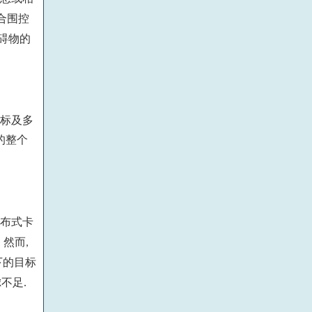
合围控
碍物的
标及多
的整个
布式卡
然而
.
,
下的目标
虑不足
.