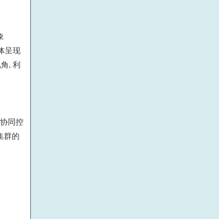
象
体呈现
视角
利
,
协同控
集群的