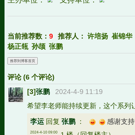
当前推荐数：
9
推荐人：
许培扬
崔锦华
杨正瓴
孙颉
张鹏
推荐到博客首页
评论 (
6
个评论)
[3]
张鹏
2024-4-9 11:19
希望李老师能持续更新，这个系列
李运
回复
张鹏
：
感谢支持
2024-4-10 09:00
1 楼（回复楼主）