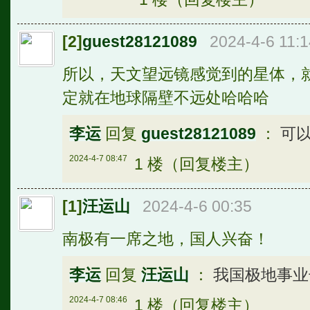
[2]
guest28121089
2024-4-6 11:1
所以，天文望远镜感觉到的星体，
定就在地球隔壁不远处哈哈哈
李运
回复
guest28121089
：
可
2024-4-7 08:47
1 楼（回复楼主）
[1]
汪运山
2024-4-6 00:35
南极有一席之地，国人兴奋！
李运
回复
汪运山
：
我国极地事
2024-4-7 08:46
1 楼（回复楼主）