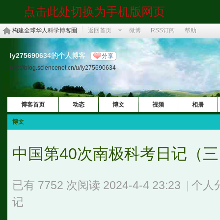
点击此处切换为手机版网页
构建全球华人科学博客圈
返回首页
微博
RSS订阅
帮助
ly275690634的个人博客
分享
http://blog.sciencenet.cn/u/ly275690634
博客首页
动态
博文
视频
相册
博文
中国第40次南极科考日记（
已有 7752 次阅读
2024-4-4 23:23
|
个人
记