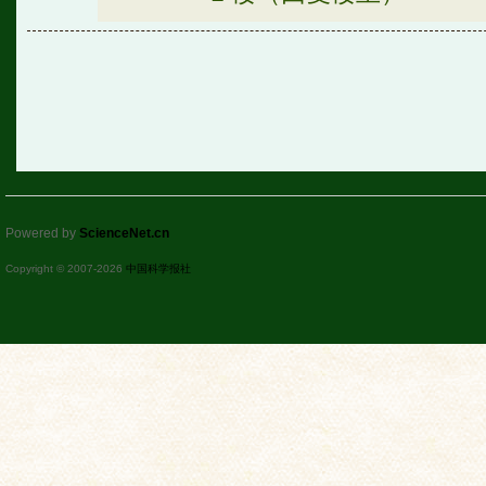
Powered by
ScienceNet.cn
Copyright © 2007-
2026
中国科学报社