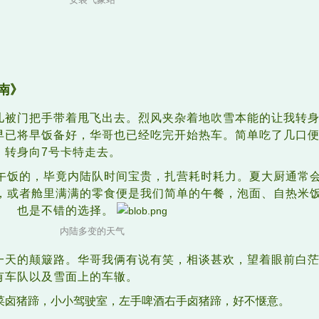
南》
儿被门把手带着甩飞出去。烈风夹杂着地吹雪本能的让我转
早已将早饭备好，华哥也已经吃完开始热车。简单吃了几口
，转身向7号卡特走去。
午饭的，毕竟内陆队时间宝贵，扎营耗时耗力。夏大厨通常
，或者舱里满满的零食便是我们简单的午餐，泡面、自热米
也是不错的选择。
内陆多变的天气
一天的颠簸路。华哥我俩有说有笑，相谈甚欢，望着眼前白
有车队以及雪面上的车辙。
菜卤猪蹄，小小驾驶室，左手啤酒右手卤猪蹄，好不惬意。