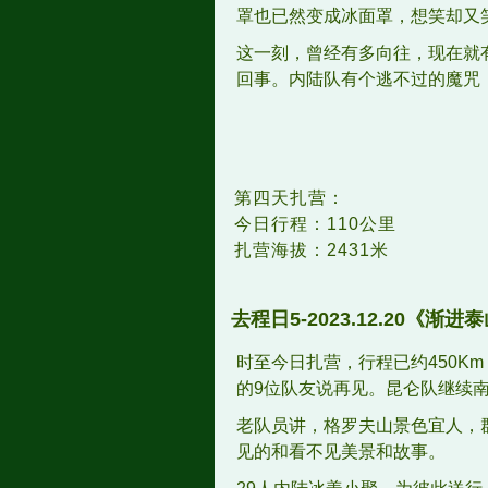
罩也已然变成冰面罩，想笑却又
这一刻，曾经有多向往，现在就
回事。内陆队有个逃不过的魔咒
第四天扎营：
今日行程：110公里
扎营海拔：2431米
去程日
5-2023.12.20
《渐进泰
时至今日扎营，行程已约450K
的9位队友说再见。昆仑队继续南
老队员讲，格罗夫山景色宜人，
见的和看不见美景和故事。