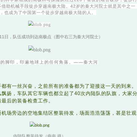
次不借助机械手段徒步穿越南极大陆。42岁的秦大河院士就是其中之一
，也成为了中国第一个徒步穿越南极大陆的人。
2月11日，队伍成功到达南极点（图中右三为秦大河院士）
我的脚印，印遍地球上的任何角落。——秦大河
乎都有一丝兴奋，之前所有的准备都为了迎接这一天的到来。
风飘扬，车队其它车辆也都立起了40次内陆队的队旗，大家
着最后的装备检查工作。
斯机场旁边的空地集结区整装待发，场面浩浩荡荡，甚是壮观
内陆队整装待发（曲南 摄）