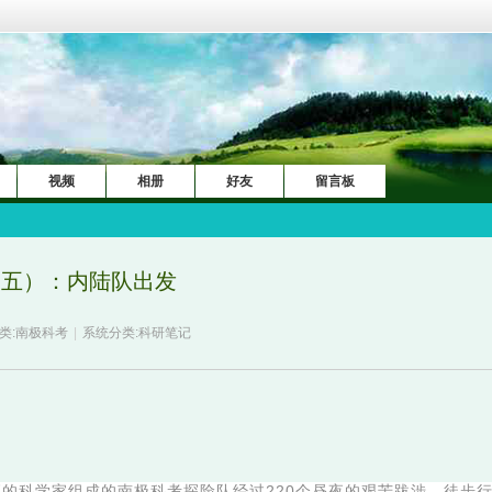
视频
相册
好友
留言板
（五）：内陆队出发
类:
南极科考
|
系统分类:
科研笔记
国籍的科学家组成的南极科考探险队经过220个昼夜的艰苦跋涉，徒步