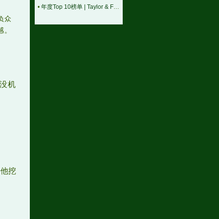
•
年度Top 10榜单 | Taylor & Francis科学与技术领域中国作者最受欢迎的热门文章榜单出炉！
负众
感。
没机
来他挖