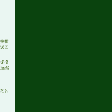
身拉帽
便返回
会多备
饭当然
茫茫的