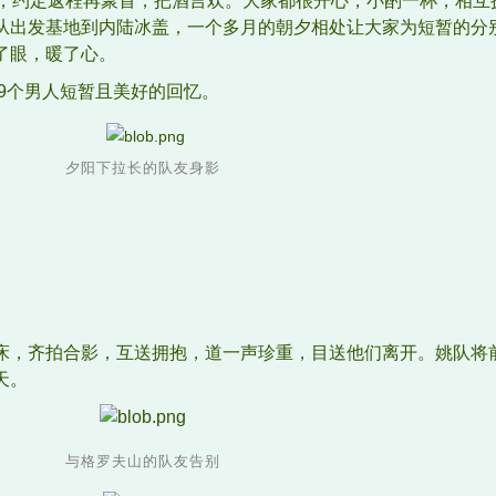
行，约定返程再聚首，把酒言欢。大家都很开心，小酌一杯，相互
从出发基地到内陆冰盖，一个多月的朝夕相处让大家为短暂的分
了眼，暖了心。
29个男人短暂且美好的回忆。
夕阳下拉长的队友身影
床，齐拍合影，互送拥抱，道一声珍重，目送他们离开。姚队将
天。
与格罗夫山的队友告别