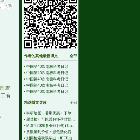
，他毛
作者的其他最新博文
全部
•
中国第40次南极科考日记
（十）：再见南极洲
•
中国第40次南极科考日记
（九）：再聚中山站
•
中国第40次南极科考日记
（八）：风雪泰山站
•
中国第40次南极科考日记
国旗
（七）：欢快返程日
•
中国第40次南极科考日记
分工有
（六）：梦寐昆仑站
精选博文导读
全部
•
科研绘图，暑期优惠！下单立减500元
。
•
甜菜根汁可以缓解怀孕对肾脏的压力
•
MDPI 2026参会旅行奖 (Travel Award) 中国区获奖名单公布！
•
从数量到价值：濒危活化石ELF 理论重塑濒危物种保护优先级
•
别因检索耽误毕业！IEEE出版+EI快检索，8-9月会议合集征稿中