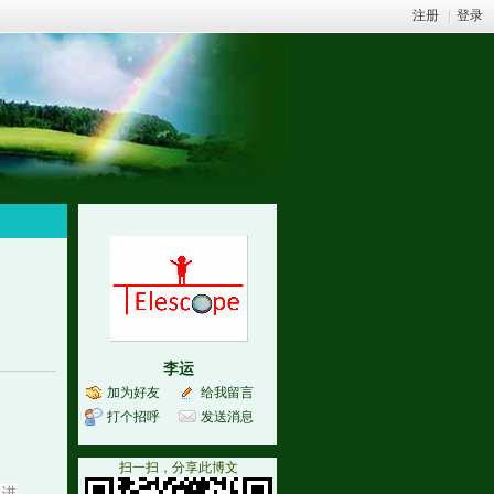
注册
|
登录
李运
加为好友
给我留言
打个招呼
发送消息
扫一扫，分享此博文
行进