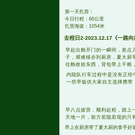
第一天扎营：
今日行程：60公里
扎营海拔：1054米
去程日
2-2023.12.17
《一路向
早起出舱开门的一瞬间，差点
子，艰难移步到厨房，夏大厨
住舱收拾东西，背包带上干粮
内陆队行车过程中是没有正经
一些早饭供大家自主选择携带
早八点拔营，顺利起程，踏上
天地一片，前方若隐若现的只
早上在厨房带了夏大厨的拿手好