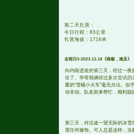
第二天扎营：
今日行程：83公里
扎营海拔：1716米
去程日3-2023.12.18
《南极，难及》
向内陆进发的第三天，经过一夜
住了。华哥我俩经过多次尝试仍
重的“雪橇小火车”毫无办法。
动非动。队友前来帮忙，顺利脱
第三天，对沿途一望无际的冰雪
需任何修饰。可人总是这样，当