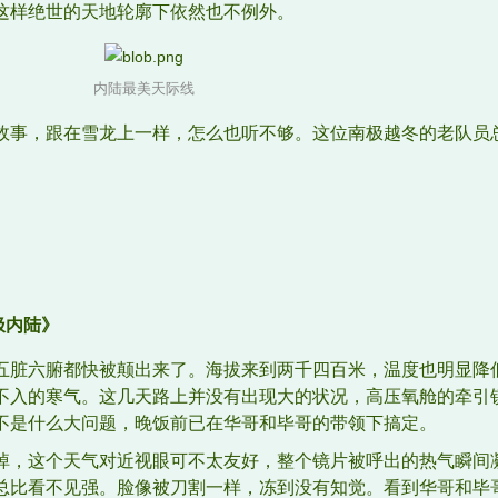
这样绝世的天地轮廓下依然也不例外。
内陆最美天际线
故事，跟在雪龙上一样，怎么也听不够。这位南极越冬的老队员
南极内陆》
五脏六腑都快被颠出来了。海拔来到两千四百米，温度也明显降
不入的寒气。这几天路上并没有出现大的状况，高压氧舱的牵引
不是什么大问题，晚饭前已在华哥和毕哥的带领下搞定。
掉，这个天气对近视眼可不太友好，整个镜片被呼出的热气瞬间
总比看不见强。脸像被刀割一样，冻到没有知觉。看到华哥和毕