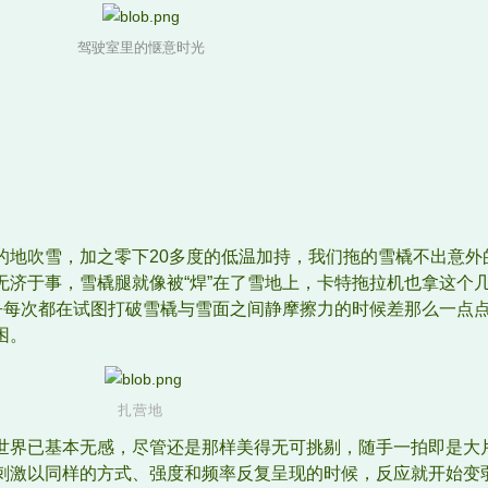
驾驶室里的惬意时光
的地吹雪，加之零下20多度的低温加持，我们拖的雪橇不出意外
无济于事，雪橇腿就像被“焊”在了雪地上，卡特拖拉机也拿这个
似乎每次都在试图打破雪橇与雪面之间静摩擦力的时候差那么一点
困。
扎营地
世界已基本无感，尽管还是那样美得无可挑剔，随手一拍即是大
刺激以同样的方式、强度和频率反复呈现的时候，反应就开始变