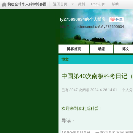
构建全球华人科学博客圈
返回首页
微博
RSS订阅
帮助
ly275690634的个人博客
分享
http://blog.sciencenet.cn/u/ly275690634
博客首页
动态
博文
博文
中国第40次南极科考日记
已有 8947 次阅读
2024-4-26 14:01
|
个人分
欢迎来到泰利斯科普！
导读：
1990年3月3日，一支由6名不同