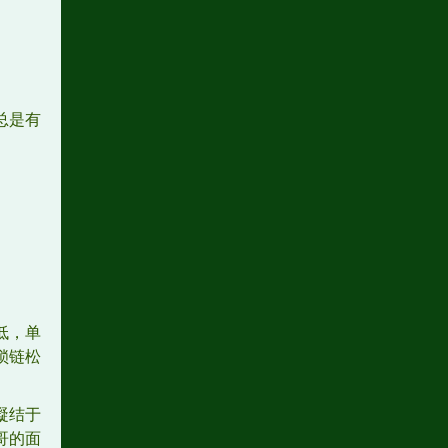
总是有
低，单
锁链松
凝结于
哥的面