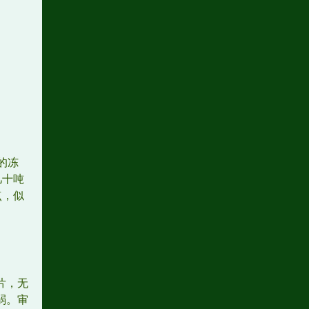
的冻
几十吨
点，似
片，无
弱。审