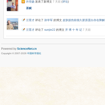
许培扬
发表了新博文
7 天前
(
评论
)
茶赋
汪育才
评论了
孙学军
的博文
皮肤损伤前很久胶原蛋白存在降解
汪育才
评论了
sunjie22
的博文
开 博 十 年 记
7 天前
Powered by
ScienceNet.cn
Copyright © 2007-
2026
中国科学报社