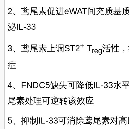
2、鸢尾素促进eWAT间充质基
泌IL-33
+
3、鸢尾素上调
ST2
T
活性，
reg
症
4、FNDC5缺失可降低IL-3
尾素处理可逆转该效应
5、抑制IL-33可消除鸢尾素