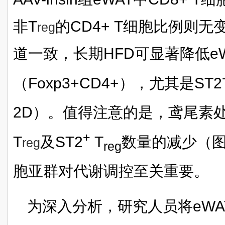
非T
的CD4+ T细胞比例则
reg
道一致，长期HFD可显著降低eW
（Foxp3+CD4+），尤其是
ST2
2D）。值得注意的是，鸢尾素处
+
T
及
ST2
T
数量的减少（图
reg
reg
胞亚群对代谢调控至关重要。
为深入分析，研究人员将eWA