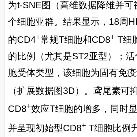
为t-SNE图（高维数据降维并
个细胞亚群。结果显示，18周H
+
+
的CD4
常规T细胞和CD8
T细
的比例（尤其是ST2亚型）；活化
胞受体类型，该细胞为固有免疫
（扩展数据图3D）。鸢尾素可抑
+
CD8
效应T细胞的增多，同时
+
并呈现初始型CD8
T细胞比例