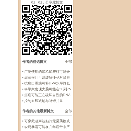
扫一扫，分享此博文
作者的精选博文
全部
•
广泛使用的聚乙烯塑料可能会
损害你的肝脏
•
甜菜根汁可以缓解怀孕对肾脏
的压力
•
抗癌口香糖可将HPV水平降低
93%
•
科学家发现大脑可能在50到75
岁之间进入一个新的生物学阶段
•
癌症可能正在破坏自己的DNA
以保持生长
•
控制血压减钠与补钾并重
作者的其他最新博文
全部
•
可穿戴超声波贴片无需药物或
手术即可促进REM睡眠
•
农药暴露可能在几年后带来严