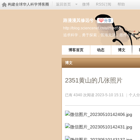
构建全球华人科学博客圈
返回首页
微博
RSS订阅
帮助
路漫漫其修远兮
分享
http://blog.sciencenet.cn/u/zhpd55
追求科学，勇于探索，苦海无涯，愿作小舟。
博客首页
动态
博文
博文
2351黄山的几张照片
已有 4340 次阅读
2023-5-10 15:11
|
个人分