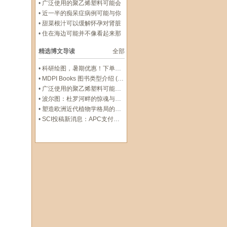
重的神经风险
•
广泛使用的聚乙烯塑料可能会
损害你的肝脏
•
近一半的痴呆症病例可能与你
可以改变的风险有关
•
甜菜根汁可以缓解怀孕对肾脏
的压力
•
住在海边可能并不像看起来那
么健康
精选博文导读
全部
•
科研绘图，暑期优惠！下单立减500元
•
MDPI Books 图书类型介绍 (三)：Edited Book
•
广泛使用的聚乙烯塑料可能会损害你的肝脏
•
波尔图：杜罗河畔的惊魂与治愈
•
塑造欧洲近代植物学格局的马德里皇家植物园里程碑式园长
•
SCI投稿新消息：APC支付服务再升级！