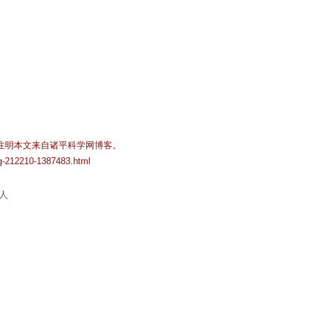
注明本文来自诸平科学网博客。
og-212210-1387483.html
人