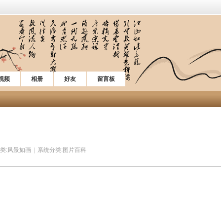
视频
相册
好友
留言板
类:
风景如画
|
系统分类:
图片百科