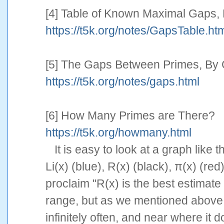
[4] Table of Known Maximal Gaps, B
https://t5k.org/notes/GapsTable.ht
[5] The Gaps Between Primes, By 
https://t5k.org/notes/gaps.html
[6] How Many Primes are There?
https://t5k.org/howmany.html
It is easy to look at a graph like
Li(x) (blue), R(x) (black), π(x) (re
proclaim "R(x) is the best estimate o
range, but as we mentioned above,
infinitely often, and near where it 