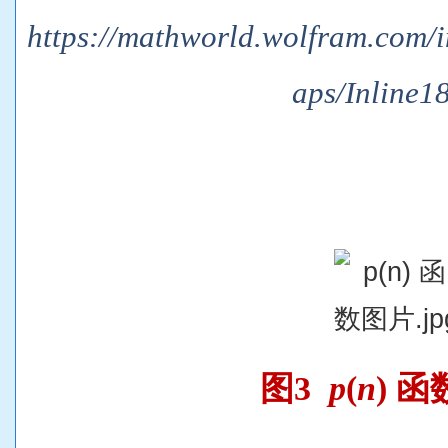
https://mathworld.wolfram.com/
aps/Inline1
图3
p
(
n
) 