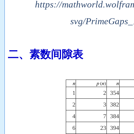
https://mathworld.wolfra
svg/PrimeGaps_
二、
素数间隙表
1
2
354
2
3
382
4
7
384
6
23
394