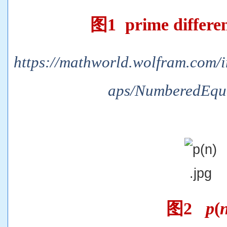
图1 prime differen
https://mathworld.wolfram.com/
aps/NumberedEqua
图2
p
(