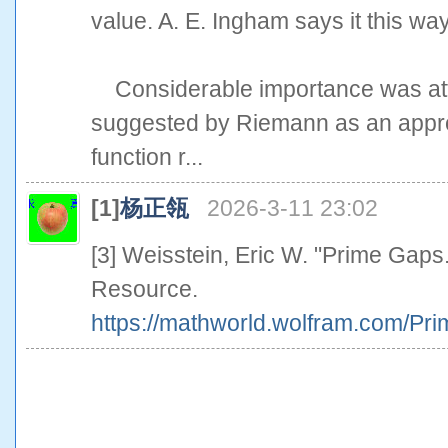
value. A. E. Ingham says it this way
Considerable importance was atta
suggested by Riemann as an approx
function r...
[1]
杨正瓴
2026-3-11 23:02
[3] Weisstein, Eric W. "Prime Gap
Resource.
https://mathworld.wolfram.com/Pr