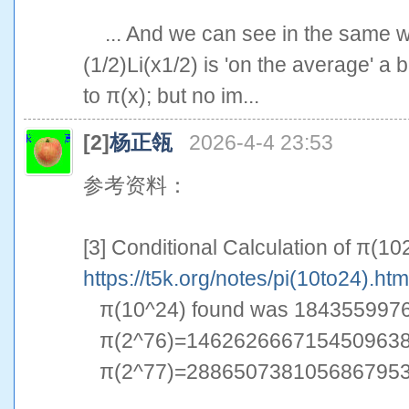
... And we can see in the same way
(1/2)Li(x1/2) is 'on the average' a 
to π(x); but no im...
[2]
杨正瓴
2026-4-4 23:53
参考资料：
[3] Conditional Calculation of π(10
https://t5k.org/notes/pi(10to24).htm
π(10^24) found was 184355997
π(2^76)=14626266671545096387
π(2^77)=28865073810568679539