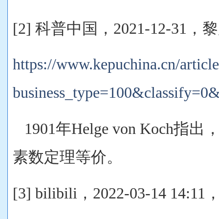
[2] 科普中国，2021-12-31
https://www.kepuchina.cn/article
business_type=100&classify=0
1901年Helge von Koc
素数定理等价。
[3] bilibili，2022-03-14 1