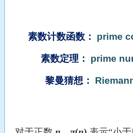
素数计数函数
：
prime c
素数定理
：
prime nu
黎曼猜想
：
Riemann
对于正数
n
，
π
(
n
)
表示“小于或等于