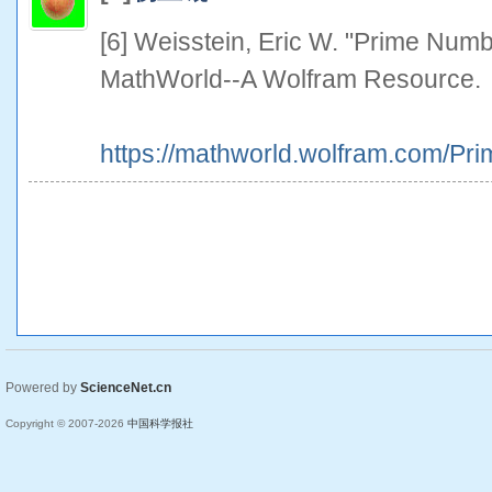
[6] Weisstein, Eric W. "Prime Nu
MathWorld--A Wolfram Resource.
https://mathworld.wolfram.com/P
Powered by
ScienceNet.cn
Copyright © 2007-
2026
中国科学报社