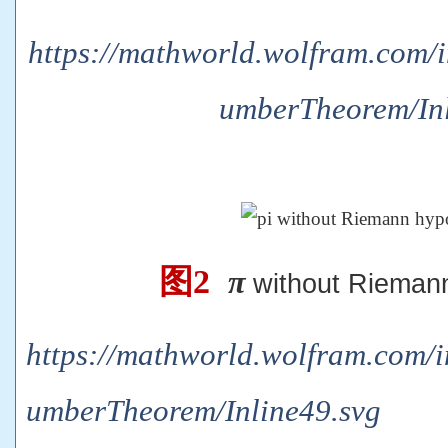
https://mathworld.wolfram.com/
umberTheorem/Inl
图2
π
without Riemann
https://mathworld.wolfram.com/
umberTheorem/Inline49.svg