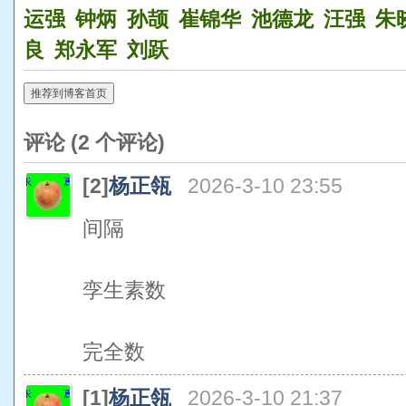
运强
钟炳
孙颉
崔锦华
池德龙
汪强
朱
良
郑永军
刘跃
推荐到博客首页
评论 (
2
个评论)
[2]
杨正瓴
2026-3-10 23:55
间隔
孪生素数
完全数
[1]
杨正瓴
2026-3-10 21:37