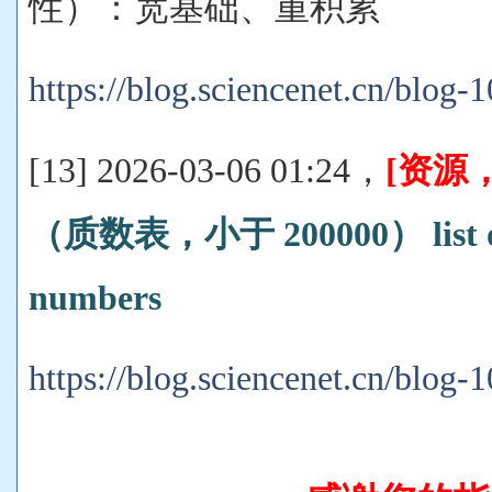
性）：宽基础、重积累
https://blog.sciencenet.cn/blog
[13] 2026-03-06 01:24，
[资源
（质数表，小于 200000） list of 
numbers
https://blog.sciencenet.cn/blog