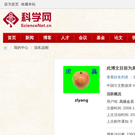
设为首页
收藏本站
首页
新闻
博客
人才
会议
基金
论文
我的中心
隐私提醒
此博文目前为
科
›
›
查看好友列表
|
中国引文数据库 http://
活跃概况
zlyang
用户组:
高级会员
注册时间: 2008-11
上次活动时间: 2026
上次邮件通知: 0
学
博客访问量: 2393