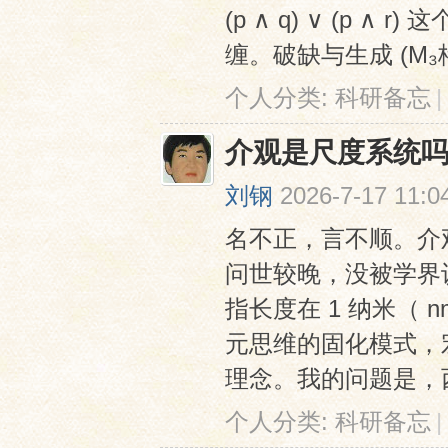
(p ∧ q) ∨ (p
缠。破缺与生成 (M₃格
个人分类:
科研备忘
|
介观是尺度系统
刘钢
2026-7-17 11:0
名不正，言不顺。介
问世较晚，没被学界
指长度在 1 纳米（ 
元思维的固化模式，
理念。我的问题是，西
个人分类:
科研备忘
|