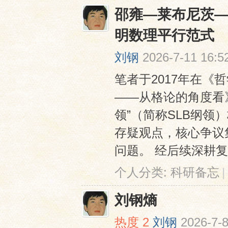
邵雍—莱布尼茨—
明数理平行范式
刘钢
2026-7-11 16:5
笔者于2017年在
——从格论的角度看
领”（简称SLB纲
存疑观点，核心争议
问题。 经后续深耕复
个人分类:
科研备忘
|
刘钢熵
热度
2
刘钢
2026-7-8