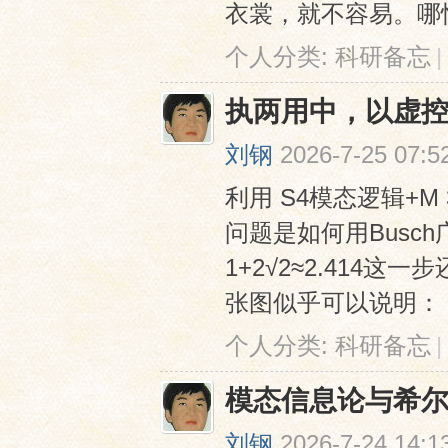
衣裳，就不容易。哪怕是
个人分类:
科研备忘
|
执两用中，以虚
刘钢
2026-7-25 07:5
利用 S4模态逻辑+
问题是如何用Busch
1+2√2≈2.41
张图似乎可以说明：
个人分类:
科研备忘
|
模态信息论与希
刘钢
2026-7-24 14:1