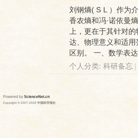
刘钢熵( S L ）
香农熵和冯·诺依曼
上，更在于其针对的
达、物理意义和适用
区别。 一、数学表达式的
个人分类:
科研备忘
|
Powered by
ScienceNet.cn
Copyright © 2007-
2026
中国科学报社