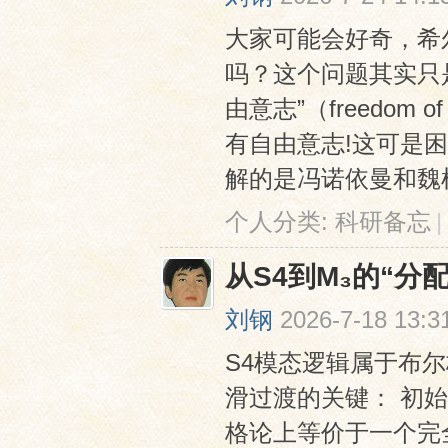
大家可能会好奇，希
吗？这个问题其实只
由意志”（freedom
有自由意志!这可是
解的是冯诺依曼和魏根纳（
个人分类:
科研备忘
|
从S4到M₃的“分
刘钢
2026-7-18 13:3
S4模态逻辑属于布尔
滑过渡的关键： 初始状
格论上等价于一个完全分