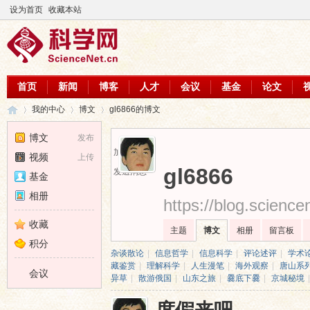
设为首页
收藏本站
首页
新闻
博客
人才
会议
基金
论文
我的中心
博文
gl6866的博文
博文
发布
加为好友
视频
上传
科
›
›
›
gl6866
发送消息
基金
相册
https://blog.scienc
收藏
主题
博文
相册
留言板
积分
杂谈散论
|
信息哲学
|
信息科学
|
评论述评
|
学术
藏鉴赏
|
理解科学
|
人生漫笔
|
海外观察
|
唐山系
会议
异草
|
散游俄国
|
山东之旅
|
爨底下爨
|
京城秘境
|
学