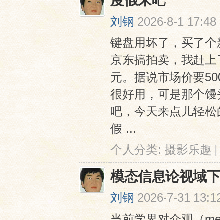
度假来吧
刘钢
2026-8-1 17:48
键盘用坏了，买了个新的
京东搞拍卖，我赶上
元。据说市场价要5
很好用，可是那个馒
网
吧，今天来点儿轻松
假 ...
个人分类:
摄影乐趣
|
模态信息论视域
刘钢
2026-7-31 13:1
当前学界对介观（me