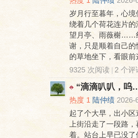
热度
1
陆仲绩
2026-
岁月行至暮年，心境
绕着几个荷花连片的
望月亭、雨薇榭……
谢，只是顺着自己的
的草地坐下，看眼前这
9325 次阅读
|
2 个评
“滴滴叭叭，呜
热度
1
陆仲绩
2026-
起了个大早，出小区
上街沿走了一段路，
着。站台上早已没了