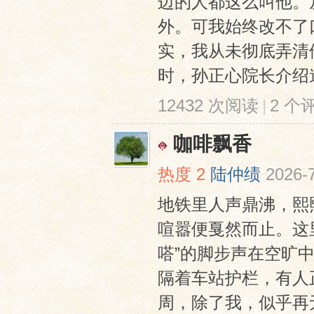
边的人都这么叫他。
外。可我始终改不了
实，我从未彻底弄清
时，孙正心院长介绍道
12432 次阅读
|
2 个
咖啡飘香
热度
2
陆仲绩
2026-7
地铁里人声鼎沸，熙
喧嚣便戛然而止。这
嗒”的脚步声在空旷
隔着车站护栏，有人
周，除了我，似乎再无