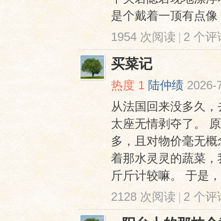
是个戴着一顶有点像《
1954 次阅读
|
2 个评
买菜记
热度
1
陆仲绩
2026-
从法国回来没多久，
太座无情剥夺了。 
多，且对物价毫无概
着那水灵灵的蔬菜，
斤斤计较嘛。 于是，
2128 次阅读
|
2 个评