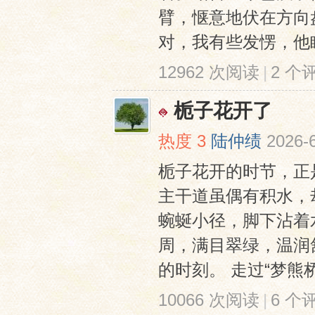
臂，惬意地伏在方向
对，我有些发愣，他睁
12962 次阅读
|
2 个
栀子花开了
热度
3
陆仲绩
2026-
栀子花开的时节，正
主干道虽偶有积水，
蜿蜒小径，脚下沾着
周，满目翠绿，温润
的时刻。 走过“梦熊桥
10066 次阅读
|
6 个