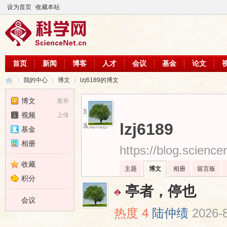
设为首页
收藏本站
首页
新闻
博客
人才
会议
基金
论文
我的中心
博文
lzj6189的博文
博文
发布
加为好友
视频
上传
科
›
›
›
lzj6189
发送消息
基金
相册
https://blog.scienc
收藏
主题
博文
相册
留言板
积分
亭者，停也
会议
热度
4
陆仲绩
2026-8
学