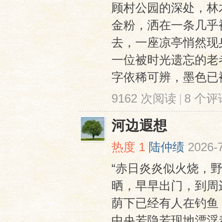
顾村公园的深处，林
金粉，洒在一条几乎
去，一座凉亭悄然现
一位被时光遗忘的老
字依稀可辨，墨色已褪
9162 次阅读
|
8 个评
网
河边遐想
热度
1
陆仲绩
2026-
“赤日炎炎似火烧，
晒，早早出门，到周
荫下已经有人在钓鱼
中央若隐若现地漂浮