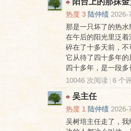
阳台上的那抹金
热度
3
陆仲绩
2026-
那是一只坏了的热水
在午后的阳光里泛着
碎在了十多天前，不
它从待了四十多年的
四十多年，是一段多长
10046 次阅读
|
6 个
吴主任
热度
1
陆仲绩
2026-
吴树培主任走了，我