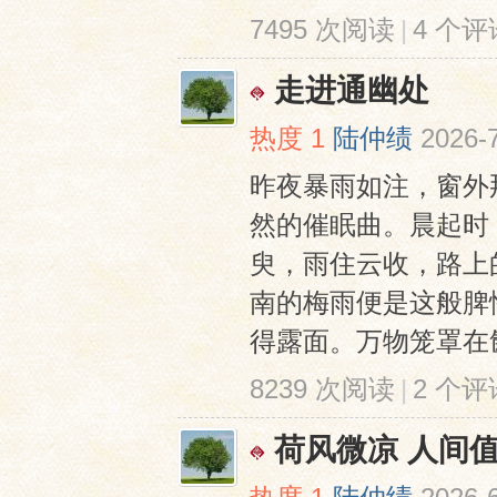
7495 次阅读
|
4 个评
走进通幽处
热度
1
陆仲绩
2026-7
昨夜暴雨如注，窗外
然的催眠曲。晨起时
臾，雨住云收，路上
南的梅雨便是这般脾
得露面。万物笼罩在氤
8239 次阅读
|
2 个评
荷风微凉 人间