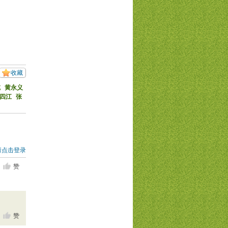
收藏
乾
黄永义
四江
张
请点击登录
赞
赞