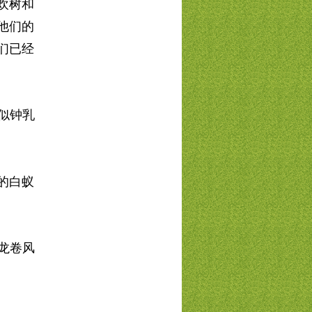
欢树和
他们的
们已经
似钟乳
的白蚁
龙卷风