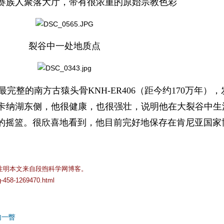
赛族人聚落大厅，带有很浓重的原始宗教色彩
裂谷中一处地质点
完整的南方古猿头骨KNH-ER406（距今约170万年）
卡纳湖东侧，他很健康，也很强壮，说明他在大裂谷中生
时的摇篮。很欣喜地看到，他目前完好地保存在肯尼亚国家
注明本文来自段煦科学网博客。
og-458-1269470.html
匆一瞥