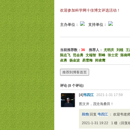
欢迎参加科学网十佳博文评选活动！
主办单位：
支持单位：
当前推荐数：
36
推荐人：
尤明庆
刘植
王
陈志飞
范会勇
文端智
郭峰
张士宏
陈南
叔勇
杨金波
易雪梅
帅凌鹰
推荐到博客首页
评论 (
8
个评论)
[4]
韦四江
2021-1-31 17:59
图文并，茂沧海桑田！
段煦
回复
韦四江
：
欢迎韦老
2021-1-31 19:22
1 楼（回复