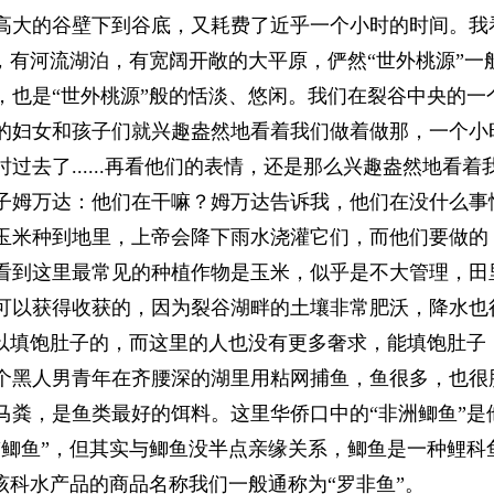
高大的谷壁下到谷底，又耗费了近乎一个小时的时间。我
，有河流湖泊，有宽阔开敞的大平原，俨然“世外桃源”一
，也是“世外桃源”般的恬淡、悠闲。我们在裂谷中央的一
的妇女和孩子们就兴趣盎然地看着我们做着做那，一个小
过去了......再看他们的表情，还是那么兴趣盎然地看着
子姆万达：他们在干嘛？姆万达告诉我，他们在没什么事
玉米种到地里，上帝会降下雨水浇灌它们，而他们要做的
看到这里最常见的种植作物是玉米，似乎是不大管理，田
可以获得收获的，因为裂谷湖畔的土壤非常肥沃，降水也
可以填饱肚子的，而这里的人也没有更多奢求，能填饱肚子
个黑人男青年在齐腰深的湖里用粘网捕鱼，鱼很多，也很
马粪，是鱼类最好的饵料。这里华侨口中的“非洲鲫鱼”是
“鲫鱼”，但其实与鲫鱼没半点亲缘关系，鲫鱼是一种鲤科
该科水产品的商品名称我们一般通称为“罗非鱼”。