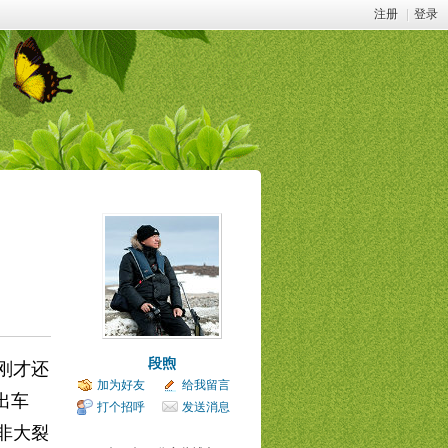
注册
|
登录
段煦
刚才还
加为好友
给我留言
出车
打个招呼
发送消息
非大裂