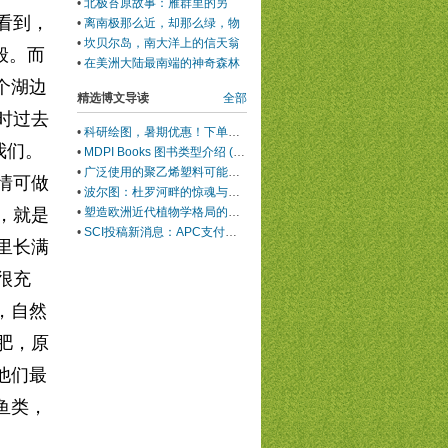
•
北极苔原故事：雁群里的另
看到，
类，居然还娶了媳妇
•
离南极那么近，却那么绿，物
种那样丰富
•
坎贝尔岛，南大洋上的信天翁
般。而
避难所
•
在美洲大陆最南端的神奇森林
中漫步
个湖边
精选博文导读
全部
时过去
•
科研绘图，暑期优惠！下单立减500元
我们。
•
MDPI Books 图书类型介绍 (三)：Edited Book
•
广泛使用的聚乙烯塑料可能会损害你的肝脏
情可做
•
波尔图：杜罗河畔的惊魂与治愈
•
塑造欧洲近代植物学格局的马德里皇家植物园里程碑式园长
，就是
•
SCI投稿新消息：APC支付服务再升级！
里长满
很充
，自然
肥，原
他们最
鱼类，