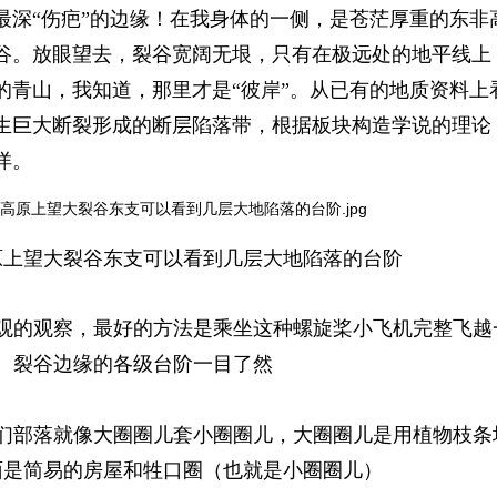
最深“伤疤”的边缘！在我身体的一侧，是苍茫厚重的东非
谷。放眼望去，裂谷宽阔无垠，只有在极远处的地平线上
的青山，我知道，那里才是“彼岸”。从已有的地质资料上
生巨大断裂形成的断层陷落带，根据板块构造学说的理论
洋。
原上望大裂谷东支可以看到几层大地陷落的台阶
观的观察，最好的方法是乘坐这种螺旋桨小飞机完整飞越
裂谷边缘的各级台阶一目了然
们部落就像大圈圈儿套小圈圈儿，大圈圈儿是用植物枝条
面是简易的房屋和牲口圈（也就是小圈圈儿）