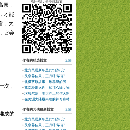
扫一扫，分享此博文
高原，
，才能
看，大
，它会
作者的精选博文
全部
•
北方民居新年里的“活陈设”
•
灵泉养佳果，正月呼“毕齐”
•
北极苔原故事：雁群里的另
一次，
类，居然还娶了媳妇
•
离南极那么近，却那么绿，物
种那样丰富
•
坎贝尔岛，南大洋上的信天翁
避难所
•
在美洲大陆最南端的神奇森林
中漫步
作者的其他最新博文
全部
堆成的
•
北方民居新年里的“活陈设”
•
灵泉养佳果，正月呼“毕齐”