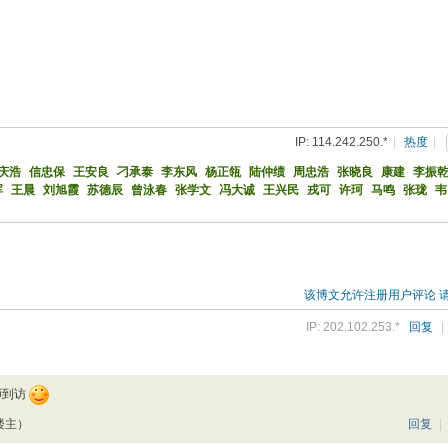
IP: 114.242.250.*
|
热度
|
庆浩
信忠保
王安良
刁承泰
李东风
杨正瓴
陆仲绩
周忠浩
张晓良
康建
李振
晖
王晨
刘旭霞
苏德辰
曾泳春
张学文
冯大诚
王兴民
戎可
许珂
马鸣
张珑
韦
该博文允许注册用户评论 
IP: 202.102.253.*
回复
|
师到访
楼主）
回复
|