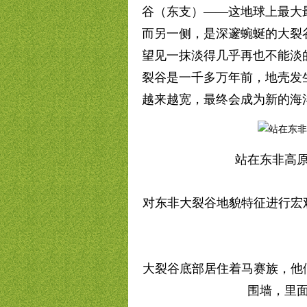
谷（东支）——这地球上最大
而另一侧，是深邃蜿蜒的大裂
望见一抹淡得几乎再也不能淡
裂谷是一千多万年前，地壳发
越来越宽，最终会成为新的海
站在东非高
对东非大裂谷地貌特征进行宏
大裂谷底部居住着马赛族，他
围墙，里