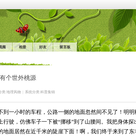
视频
相册
好友
留言板
有个世外桃源
分类:
地理风物
|
系统分类:
科普集锦
到一小时的车程，公路一侧的地面忽然间不见了！明明
上行驶，仿佛车子一下被“挪移”到了山腰间。我把身体探
的地面居然在近千米的陡崖下面！啊，我们终于来到了东