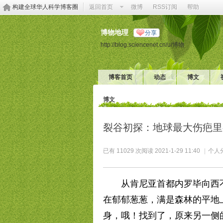
构建全球华人科学博客圈
返回首页
微博
RSS订阅
帮助
博物地理
分享
http://blog.sciencenet.cn/u/博物
博客首页
动态
博文
博文
裂谷初探：地球最大伤疤里
已有 11029 次阅读
2021-1-29 11:40
|
个人
从肯尼亚首都内罗毕向西不
在郁郁葱葱，满是森林的平地
身，哦！找到了，原来另一侧