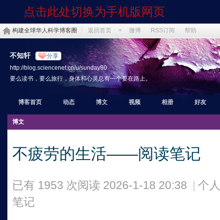
点击此处切换为手机版网页
构建全球华人科学博客圈
返回首页
微博
RSS订阅
帮助
不知轩
分享
http://blog.sciencenet.cn/u/sunday80
要么读书，要么旅行，身体和心灵总有一个要在路上。
博客首页
动态
博文
视频
相册
好友
博文
不疲劳的生活——阅读笔记
已有 1953 次阅读
2026-1-18 20:38
|
个人
笔记