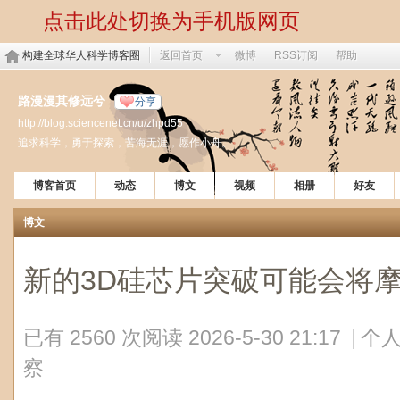
点击此处切换为手机版网页
构建全球华人科学博客圈
返回首页
微博
RSS订阅
帮助
路漫漫其修远兮
分享
http://blog.sciencenet.cn/u/zhpd55
追求科学，勇于探索，苦海无涯，愿作小舟。
博客首页
动态
博文
视频
相册
好友
博文
新的3D硅芯片突破可能会将
已有 2560 次阅读
2026-5-30 21:17
|
个人
察