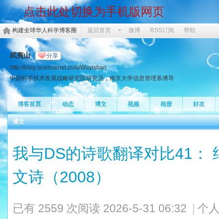
点击此处切换为手机版网页
构建全球华人科学博客圈
返回首页
微博
RSS订阅
帮助
武夷山
分享
http://blog.sciencenet.cn/u/Wuyishan
中国科学技术发展战略研究院研究员；南京大学信息管理系博导
博客首页
动态
博文
视频
相册
好友
博文
我与DS的诗歌翻译对比41：
文诗（2008）
已有 2559 次阅读
2026-5-31 06:32
|
个人