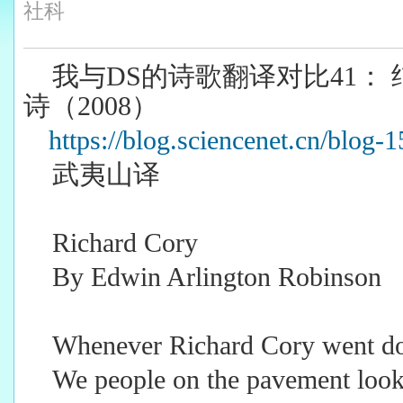
社科
我与DS的诗歌翻译对比41：
诗（2008）
https://blog.sciencenet.cn/blog
武夷山译
Richard Cory
By Edwin Arlington Robinson
Whenever Richard Cory went d
We people on the pavement look