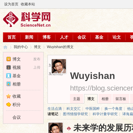
设为首页
收藏本站
首页
新闻
博客
人才
会议
基金
论文
我的中心
博文
Wuyishan的博文
博文
发布
加为好友
视频
上传
科
›
›
›
Wuyishan
发送消息
基金
相册
https://blog.scienc
收藏
主题
博文
相册
留言板
积分
生活点滴
|
科文交汇
|
中医国粹
|
换一个角度
|
他
读笔记
|
图书情报学研究
|
科学计量学研究
|
译海扁
会议
未来学的发展历
学