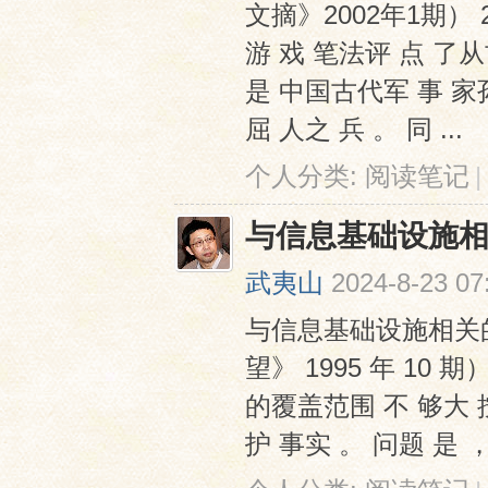
文摘》2002年1期） 2
游 戏 笔法评 点 了从
是 中国古代军 事 家孙
屈 人之 兵 。 同 ...
个人分类:
阅读笔记
|
与信息基础设施相
武夷山
2024-8-23 07
与信息基础设施相关的
望》 1995 年 10 
的覆盖范围 不 够大 按
护 事实 。 问题 是 ，