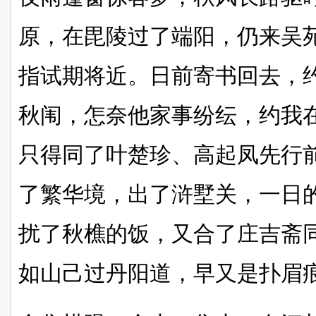
原，在毘陵过了端阳，仍来吴
指试期将近。日前寄书回去，
秋闱，怎奈他家事纷纭，约我
只得同了叶楚珍、高起凤先行
了繁华境，出了浒墅关，一日
扰了秋樵的饭，又合了庄吉斋
如山己过丹阳道，早又是扑眉