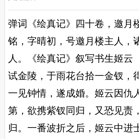
弹词《绘真记》四十卷，邀月
铭，字晴初，号邀月楼主人，诸
人。《绘真记》叙写书生姬云
试金陵，于雨花台拾一金钗，
一见钟情，遂成婚。姬云因仇
第，欲携紫钗同归，又恐见责
归。一番波折之后，姬云中进