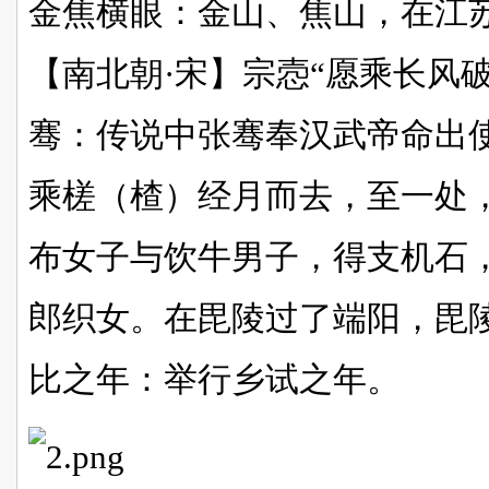
金焦横眼：金山、焦山，在江
【南北朝·宋】宗悫“愿乘长风
骞：传说中张骞奉汉武帝命出
乘槎（楂）经月而去，至一处
布女子与饮牛男子，得支机石
郎织女。在毘陵过了端阳，毘
比之年：举行乡试之年。