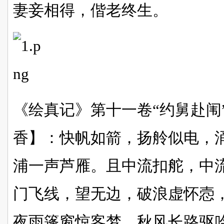
妻妾相得，偕老终生。
《绘真记》第十一卷“约舅赴闱
香】：快帆如箭，扬舲似电，
浦一声芦雁。且中流扣舵，中
门飞线，望无边，破浪虚怀悫
夜雨篷窗惊客梦，秋风长路驱