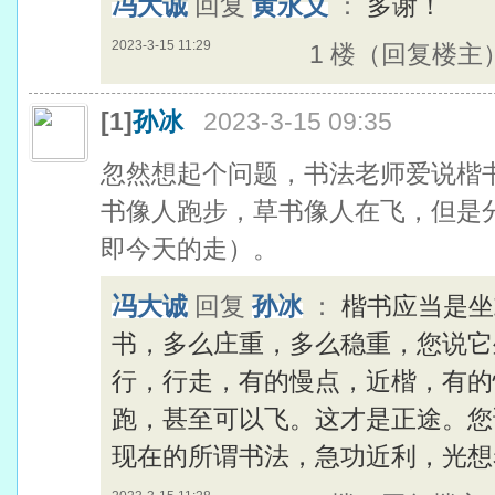
冯大诚
回复
黄永义
：
多谢！
2023-3-15 11:29
1 楼（回复楼主
[1]
孙冰
2023-3-15 09:35
忽然想起个问题，书法老师爱说楷书
书像人跑步，草书像人在飞，但是分
即今天的走）。
冯大诚
回复
孙冰
：
楷书应当是坐
书，多么庄重，多么稳重，您说它
行，行走，有的慢点，近楷，有的
跑，甚至可以飞。这才是正途。您
现在的所谓书法，急功近利，光想