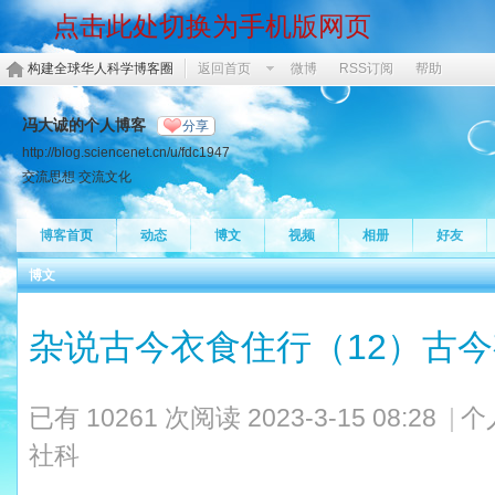
点击此处切换为手机版网页
构建全球华人科学博客圈
返回首页
微博
RSS订阅
帮助
冯大诚的个人博客
分享
http://blog.sciencenet.cn/u/fdc1947
交流思想 交流文化
博客首页
动态
博文
视频
相册
好友
博文
杂说古今衣食住行（12）古
已有 10261 次阅读
2023-3-15 08:28
|
个
社科