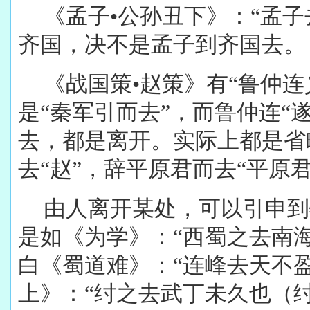
《孟子
•
公孙丑下》：“孟子
齐国，决不是孟子到齐国去。
《战国策
•
赵策》有“鲁仲连
是“秦军引而去”，而鲁仲连“
去，都是离开。实际上都是省
去“赵”，辞平原君而去“平原君
由人离开某处，可以引申到
是如《为学》：“西蜀之去南
白《蜀道难》：“连峰去天不
上》：“纣之去武丁未久也（