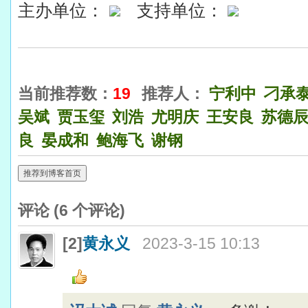
主办单位：
支持单位：
当前推荐数：
19
推荐人：
宁利中
刁承
吴斌
贾玉玺
刘浩
尤明庆
王安良
苏德
良
晏成和
鲍海飞
谢钢
推荐到博客首页
评论 (
6
个评论)
[2]
黄永义
2023-3-15 10:13