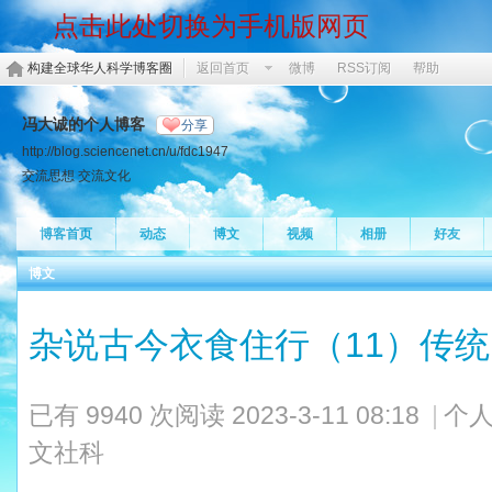
点击此处切换为手机版网页
构建全球华人科学博客圈
返回首页
微博
RSS订阅
帮助
冯大诚的个人博客
分享
http://blog.sciencenet.cn/u/fdc1947
交流思想 交流文化
博客首页
动态
博文
视频
相册
好友
博文
杂说古今衣食住行（11）传
已有 9940 次阅读
2023-3-11 08:18
|
个人
文社科