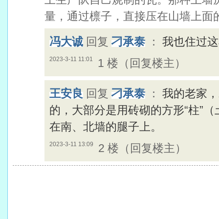
量，通过檩子，直接压在山墙上面
冯大诚
回复
刁承泰
：
我也住过这
2023-3-11 11:01
1 楼（回复楼主）
王安良
回复
刁承泰
：
我的老家，
的，大部分是用砖砌的方形“柱”
在南、北墙的腿子上。
2023-3-11 13:09
2 楼（回复楼主）