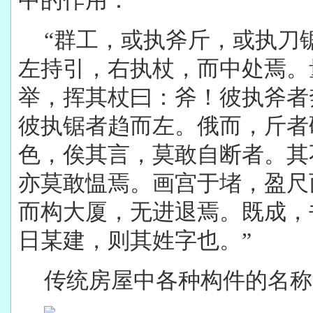
中的作用：
“群工，或执斧斤，或执刀
左持引，右执杖，而中处焉。
举，挥其杖曰：斧！彼执斧者
彼执锯者趋而左。俄而，斤者
色，俟其言，莫敢自断者。其
亦莫敢愠焉。画宫于堵，盈尺
而构大厦，无进退焉。既成，
日某建，则其姓字也。”
传统房屋中各种构件的名称