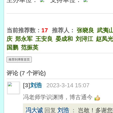
当前推荐数：
17
推荐人：
张晓良
武夷
庆
郑永军
王安良
晏成和
刘浔江
赵凤
国鹏
范振英
推荐到博客首页
评论 (
7
个评论)
[3]
刘浩
2023-3-14 15:07
冯老师学识渊博，博古通今
冯大诚
回复
刘浩
：
岂敢！多谢您