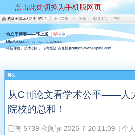
点击此处切换为手机版网页
构建全球华人科学博客圈
返回首页
微博
RSS订阅
帮助
俞立平博客——邗上居
分享
http://blog.sciencenet.cn/u/yuliping
科技评价、技术创新、信息经济 镜像博客:http://www.yuliping.com
博文
从C刊论文看学术公平——人大
院校的总和！
已有 5739 次阅读
2025-7-20 11:09
|
个人