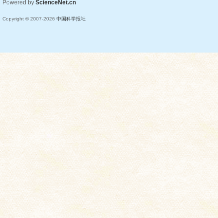
Powered by
ScienceNet.cn
Copyright © 2007-
2026
中国科学报社