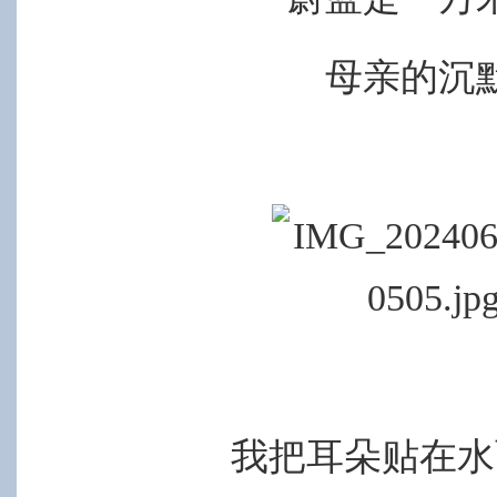
母亲的沉
我把耳朵贴在水