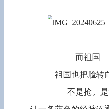
而祖国
—
祖国也把脸转
不是抢。是