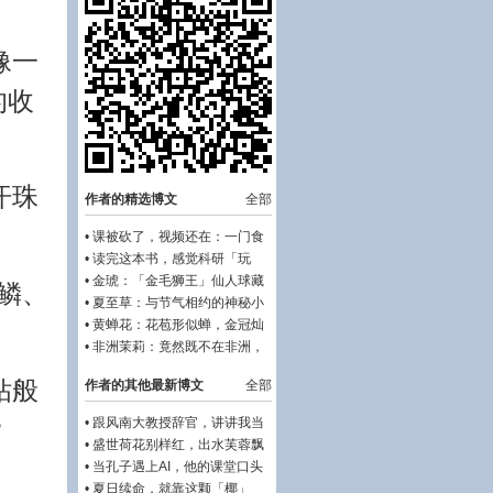
像一
的收
汗珠
作者的精选博文
全部
•
课被砍了，视频还在：一门食
品营养课的十年漂流
•
读完这本书，感觉科研「玩
法」要变了
•
金琥：「金毛狮王」仙人球藏
鳞、
着药神密码？
•
夏至草：与节气相约的神秘小
草
•
黄蝉花：花苞形似蝉，金冠灿
如霞
•
非洲茉莉：竟然既不在非洲，
也不是茉莉？！
钻般
作者的其他最新博文
全部
•
跟风南大教授辞官，讲讲我当
？
副院长那些事儿
•
盛世荷花别样红，出水芙蓉飘
药香
•
当孔子遇上AI，他的课堂口头
禅会变吗？
•
夏日续命，就靠这颗「椰」