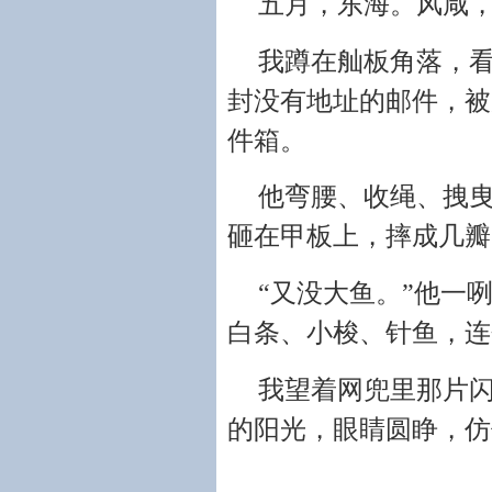
五月，东海。风咸
我蹲在舢板角落，
封没有地址的邮件，被
件箱。
他弯腰、收绳、拽
砸在甲板上，摔成几瓣
“又没大鱼。”他一
白条、小梭、针鱼，连
我望着网兜里那片
的阳光，眼睛圆睁，仿