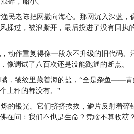
，浪碎，船小。
看渔民老陈把网撒向海心。那网沉入深蓝，
风揉过，被浪撕开，最后投进了没有回执
曳，动作重复得像一段永不升级的旧代码。
，像调试了八百次还是没能跑通的断点。
咧嘴，皱纹里藏着海的盐，“全是杂鱼——青
个上秤的都没有。”
闪烁的银光。它们挤挤挨挨，鳞片反射着碎
佛在问：我们不也是生命？凭啥不算收获