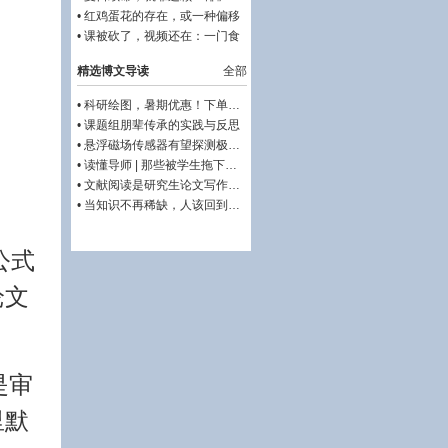
&#127796;
•
红鸡蛋花的存在，或一种偏移
•
课被砍了，视频还在：一门食
品营养课的十年漂流
精选博文导读
全部
•
科研绘图，暑期优惠！下单立减500元
•
课题组朋辈传承的实践与反思
•
悬浮磁场传感器有望探测极微弱的大脑活动
•
读懂导师 | 那些被学生拖下水的导师，是不幸的
•
文献阅读是研究生论文写作的最好导师
•
当知识不再稀缺，人该回到哪里？——准大学生的暑假，请留白
公式
论文
是审
里默