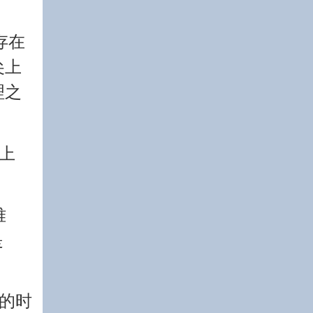
存在
尖上
理之
上
难
是
的时