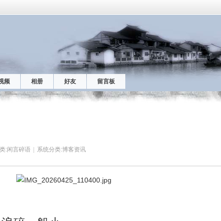
视频
相册
好友
留言板
类:
闲言碎语
|
系统分类:
博客资讯