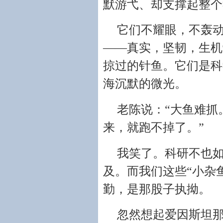
默游弋、却支撑起整个
它们不耀眼，不轰动
——真实，坚韧，生机
掠过的针鱼。它们是科
海沉默的微光。
老陈说：“大鱼难抓
来，就跑不掉了。”
我笑了。科研不也如
及。而我们这些“小杂
勤，是那股子执拗。
忽然想起爱因斯坦那