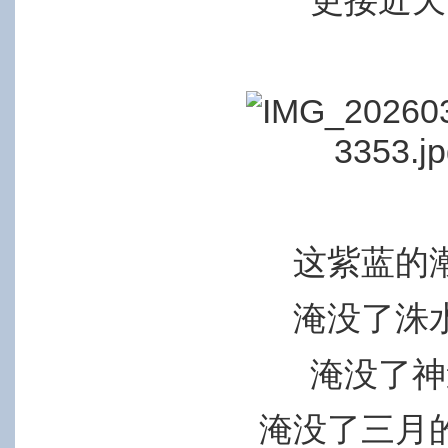
这紫蓝的
淹没了洙
淹没了神
淹没了三月