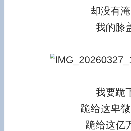
却没有淹
我的膝
我要跪
跪给这卑微
跪给这亿