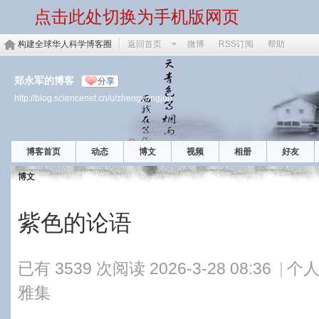
点击此处切换为手机版网页
构建全球华人科学博客圈
返回首页
微博
RSS订阅
帮助
郑永军的博客
分享
http://blog.sciencenet.cn/u/zhengyongjun
博客首页
动态
博文
视频
相册
好友
博文
紫色的论语
已有 3539 次阅读
2026-3-28 08:36
|
个人
雅集