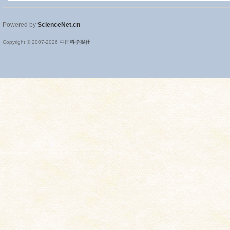
Powered by
ScienceNet.cn
Copyright © 2007-
2026
中国科学报社