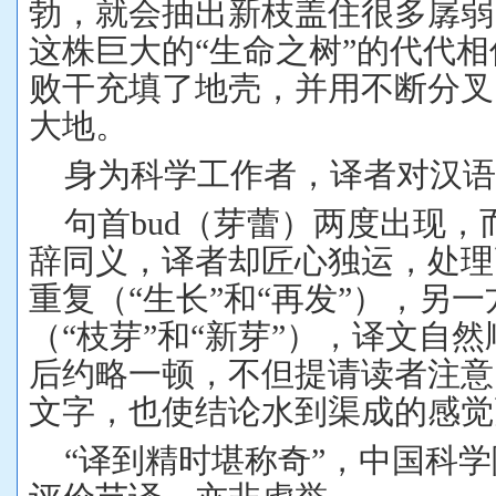
勃，就会抽出新枝盖住很多孱弱
这株巨大的“生命之树”的代代
败干充填了地壳，并用不断分叉
大地。
身为科学工作者，译者对汉
句首
bud
（芽蕾）两度出现，
辞同义，译者却匠心独运，处理
重复（“生长”和“再发”），另
（“枝芽”和“新芽”），译文自然
后约略一顿，不但提请读者注意
文字，也使结论水到渠成的感觉
“译到精时堪称奇”，中国科