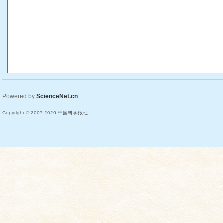
Powered by
ScienceNet.cn
Copyright © 2007-
2026
中国科学报社