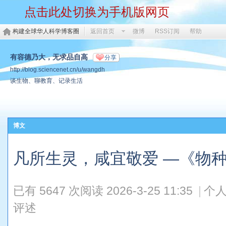
点击此处切换为手机版网页
构建全球华人科学博客圈
返回首页
微博
RSS订阅
帮助
有容德乃大，无求品自高
分享
http://blog.sciencenet.cn/u/wangdh
谈生物、聊教育、记录生活
博文
凡所生灵，咸宜敬爱 —《物
已有 5647 次阅读
2026-3-25 11:35
|
个人
评述