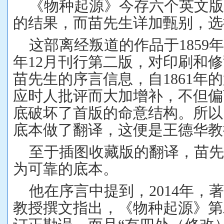
《物种起源》今存六个英文
的结果，而苗先生详加甄别，选
这部离经叛道的作品于
1859
年
年
12
月刊行第二版，对印刷和修
苗先生的序言信息，自
1861
年的
应时人批评而大加增补，不但偏
底破坏了首版的命意结构。所以
底本做了翻译，这便是王德华教
至于插图收藏版的翻译，苗
为可靠的底本。
他在序言中提到，
2014
年，著
教授撰文指出，《物种起源》第