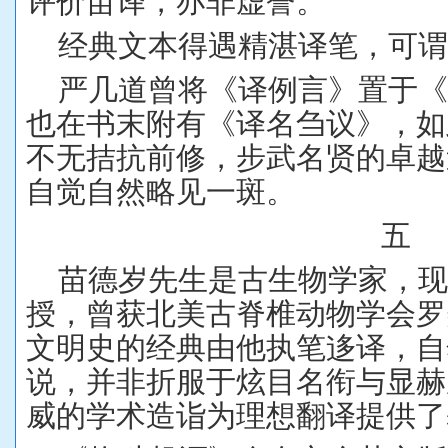
评价苗译，亦非虚誉。
经典文本得遇精湛译笔，可
严几道曾将《译例言》置于
也在书末附有《译名刍议》，如
不无拮抗前修，步武名贤的卓越
自觉自然略见一斑。
五
苗德岁先生是古生物学家，现
授，曾获北美古脊椎动物学会罗
文明史的经典由他执笔迻译，自
说，并非折服于炫目名衔与显赫
威的学术造诣为理想翻译提供了