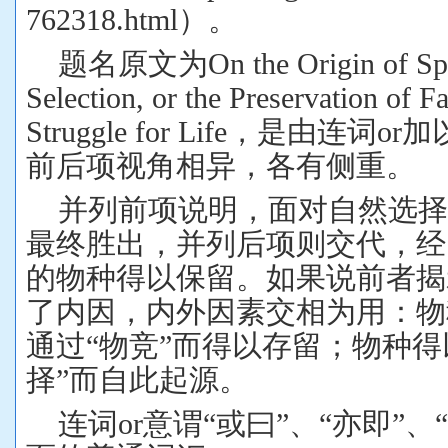
762318.html
）。
题名原文为
On the Origin of Sp
Selection, or the Preservation of F
Struggle for Life
，是由连词
or
加
前后项视角相异，各有侧重。
并列前项说明，面对自然选
最终胜出，并列后项则交代，经
的物种得以保留。如果说前者揭
了内因，内外因素交相为用：物
通过
“
物竞
”
而得以存留；物种得
择
”
而自此起源。
连词
or
意谓
“
或曰”、“亦即”、