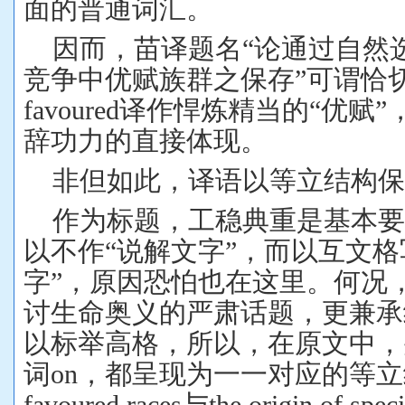
面的普通词汇。
因而，苗译题名
“
论通过自然
竞争中优赋族群之保存
”
可谓恰
favoured
译作悍炼精当的
“
优赋
”
辞功力的直接体现。
非但如此，译语以等立结构
作为标题，工稳典重是基本
以不作
“
说解文字
”
，而以互文格
字
”
，原因恐怕也在这里。何况
讨生命奥义的严肃话题，更兼承
以标举高格，所以，在原文中，
词
on
，都呈现为一一对应的等立
favoured races
与
the origin of spec