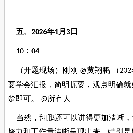
五、
年
月
日
2026
1
3
：
10
04
（开题现场）
刚刚
黄翔鹏
（
@
202
要学会汇报，简明扼要，观点明确就
楚即可。
所有人
@
当然，翔鹏
还可以讲得更加清晰，
努力和工作量清晰呈现出来
，特别是