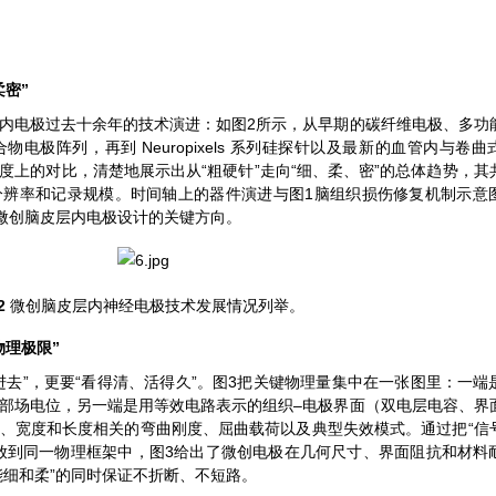
柔密”
内电极过去十余年的技术演进：如图2所示，从早期的碳纤维电极、多功
电极阵列，再到 Neuropixels 系列硅探针以及最新的血管内与卷曲
度上的对比，清楚地展示出从“粗硬针”走向“细、柔、密”的总体趋势，其
分辨率和记录规模。时间轴上的器件演进与图1脑组织损伤修复机制示意
来微创脑皮层内电极设计的关键方向。
2
微创脑皮层内神经电极技术发展情况列举。
物理极限”
进去”，更要“看得清、活得久”。图3把关键物理量集中在一张图里：一端
部场电位，另一端是用等效电路表示的组织–电极界面（双电层电容、界
、宽度和长度相关的弯曲刚度、屈曲载荷以及典型失效模式。通过把“信
放到同一物理框架中，图3给出了微创电极在几何尺寸、界面阻抗和材料
能细和柔”的同时保证不折断、不短路。