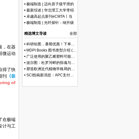
技术展望
•
极端制造 | 迈向原子级平滑的
金刚石表面：多物理场耦合抛光
•
最新综述 | 华北理工大学李绍
的进展与挑战
英、赵留成副教授：废旧锂离子
•
卓越高起点新刊eCMTA丨当
电池正极有价资源回收系统性综
RCT不足以回答复杂干预问题，
•
极端制造 | 光纤探针：纳升级
述：技术、挑战与发展趋势
试试“混合方法”这套组合拳
体液电导率监测新路径
精选博文导读
全部
•
科研绘图，暑期优惠！下单立减500元
极，在器
•
MDPI Books 图书类型介绍 (三)：Edited Book
期微运动
•
广泛使用的聚乙烯塑料可能会损害你的肝脏
•
波尔图：杜罗河畔的惊魂与治愈
•
塑造欧洲近代植物学格局的马德里皇家植物园里程碑式园长
取得了快
•
SCI投稿新消息：APC支付服务再升级！
期刊
《极
ring of
了在极端
设计与工