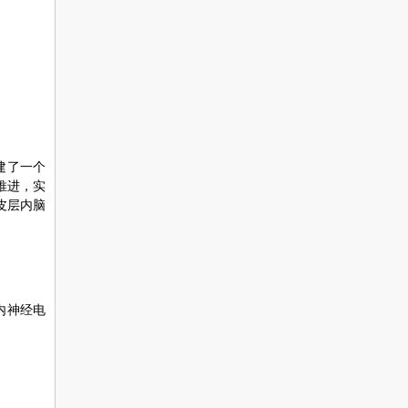
建了一个
推进，实
皮层内脑
内神经电