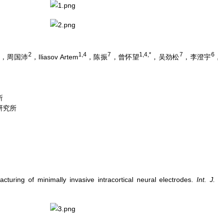
2
1,4
7
1,4,*
7
6
，周国沛
，Iliasov Artem
，陈振
，曾怀望
，吴劲松
，李澄宇
所
研究所
turing of minimally invasive intracortical neural electrodes.
Int. J.