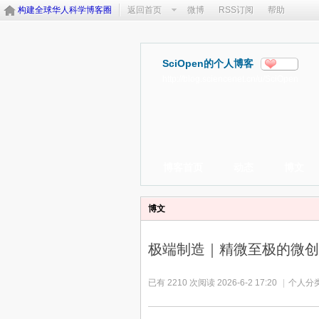
构建全球华人科学博客圈
返回首页
微博
RSS订阅
帮助
SciOpen的个人博客
分享
http://blog.sciencenet.cn/u/SciOpen
博客首页
动态
博文
博文
极端制造｜精微至极的微创
已有 2210 次阅读
2026-6-2 17:20
|
个人分类