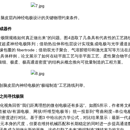
3
脑皮层内神经电极设计的关键物理约束条件。
成器件
这些极限规格如何真正做出来”的问题。图4选取了几条具有代表性的工艺路
度超柔神经电极阵列；借助热拉伸和包层设计实现集成电极与光学通道
覆的 fibertrode；借助双光子聚合、气溶胶喷印和激光直写等方法在
些具体样例，论文展示了如何在硅平面工艺与非平面工艺、柔性聚合物平
“极细、极柔、极高通道密度”的结构从概念推向可批量制造的工程方案。
创脑皮层内神经电极的“极端制造”工艺路线列举。
”之间寻找极限
化视角回答“我们距离理想的微创电极还有多远”。如图5所示，作者将文
被动/有源电极、网状/纤维型电极等）统一投影到“弯曲刚度–单位电
积密度进行对比。基于图3 中给出的力学公式，对比结果显示：最新一代
经元本身的尺度，但要在维持机械匹配和长期稳定的同时进一步提高通道
子集成之间做出新的平衡，这也勾勒了未来“极端制造”继续发力的方向。