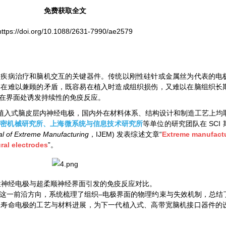
免费获取全文
https://doi.org/10.1088/2631-7990/ae2579
脑疾病治疗和脑机交互的关键器件。传统以刚性硅针或金属丝为代表的电
存在难以兼顾的矛盾，既容易在植入时造成组织损伤，又难以在脑组织长
在界面处诱发持续性的免疫反应。
的植入式脑皮层内神经电极，国内外在材料体系、结构设计和制造工艺上均
精密机械研究所、上海微系统与信息技术研究所
等单位的研究团队在 SCI 
nal of Extreme Manufacturing
，IJEM) 发表综述文章“
Extreme manufactu
ural electrodes
”。
性神经电极与超柔顺神经界面引发的免疫反应对比。
这一前沿方向，系统梳理了组织–电极界面的物理约束与失效机制，总结
长寿命电极的工艺与材料进展，为下一代植入式、高带宽脑机接口器件的