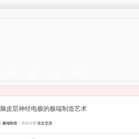
视频
相册
好友
留言板
脑皮层神经电极的极端制造艺术
:
极端制造
|
系统分类:
论文交流