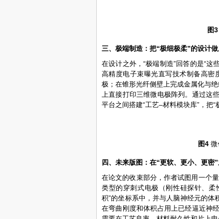
图
三、极端制造：把“极细极柔”的设计做
在设计之外，“极端制造”回答的是“
高精度电子束曝光直写技术制备高密
极；在锥形光纤侧壁上完成金属化与绝缘包
上直接打印三维微电极阵列。通过这
平台之间搭建“工艺–材料模块库”，把
图4
微
四、未来版图：在“更软、更小、更密
在论文的收束部分，作者试图用一个量
类型的穿刺式电极（刚性硅探针、柔性
积”的坐标系中，并与人脑神经元的体
在弯曲刚度和体积占用上已经逼近神
需要在工艺良率、材料耐久性和片上电