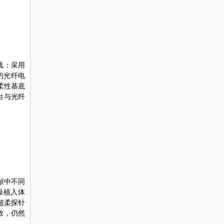
线：采用
的光纤电
柔性基底
台与光纤
献中不同
极植入体
超柔探针
数，仍然