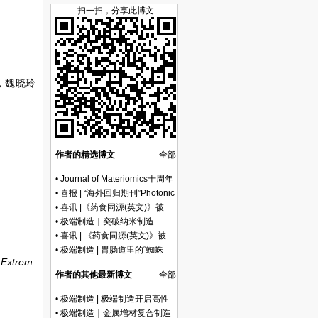
扫一扫，分享此博文
，魏晓玲
作者的精选博文
全部
•
Journal of Materiomics十周年
纪念专刊上线
•
喜报 | “海外回归期刊”Photonic
Sensors再列JCR Q1区
•
喜讯 |《药食同源(英文)》被
Scopus数据库收录！
•
极端制造｜突破纳米制造
“看”“造” 脱节难题！浙江大学团
•
喜讯 | 《药食同源(英文)》被
队开发双功能系统，实现 3D 纳
ESCI数据库正式收录！
•
极端制造 | 胃肠道里的“蜘蛛
米结构原位、超分辨质控
 Extrem.
侠”！ 全能攀爬磁性机器人为胃
作者的其他最新博文
全部
肠道癌早期干预带来新希望
•
极端制造 | 极端制造开启高性
能锂电池新篇章
•
极端制造｜金属增材复合制造