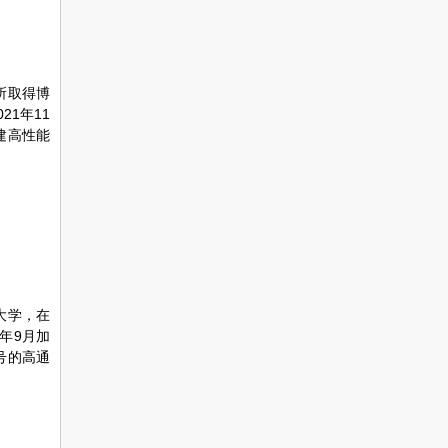
所取得博
1年11
建高性能
大学，在
年9月加
号的高通