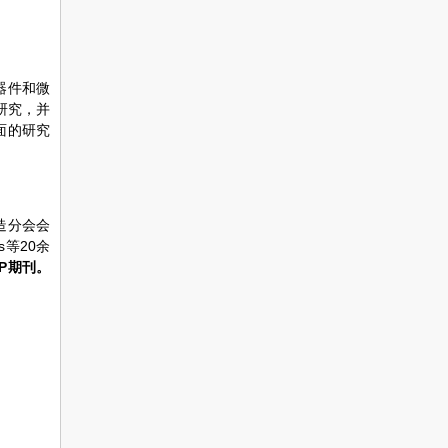
器件和微
研究，并
面的研究
造分会会
s等20余
P期刊。