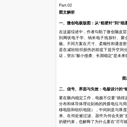
Part.02
图文解析
一、微创电极版图：从“粗硬针”到“细
在这篇综述中，作者勾勒了微创脑皮层
到网状电子学、纳米电子线探针、聚合物
极。不同方案在尺寸、柔顺性和通道密
是在减轻组织损伤的前提下提升空间
证，突出“极小侵袭、长期稳定”是未
图
二、信号、界面与失效：电极设计的“
要在脑内稳定工作，电极不仅要“插得
分布和体导体理论刻画的跨膜电位与局
移电阻和组织电阻），中间则是与厚度
来、在何处被过滤、器件为何会失效”
的硬约束，也解释了为什么要在“尽可