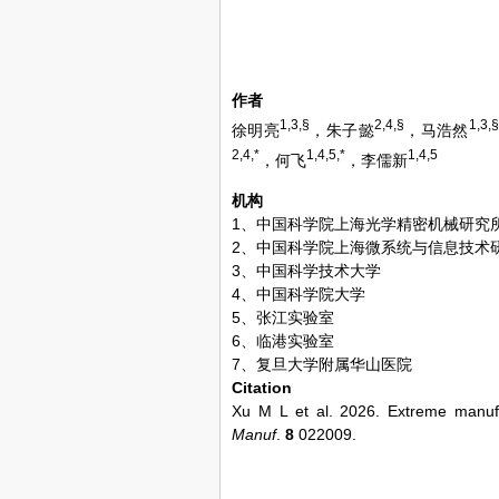
作者
1,3,§
2,4,§
1,3,§
徐明亮
，朱子懿
，马浩然
2,4,*
1,4,5,*
1,4,5
，何飞
，李儒新
机构
1、中国科学院上海光学精密机械研究
2、中国科学院上海微系统与信息技术
3、中国科学技术大学
4、中国科学院大学
5、张江实验室
6、临港实验室
7、复旦大学附属华山医院
Citation
Xu M L et al. 2026. Extreme manufac
Manuf
.
8
022009.