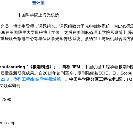
曾怀望
中国科学院上海光机所
究员，博士生导师，课题组长。课题组致力于光电微纳系统、MEMS元
006在英国萨里大学取得博士学位，之后在美国麻省理工学院从事博士后
、重庆联合微电中心等单位从事光学传感系统、微纳加工与脑机融合等方
Manufacturing
(
《极端制造》
），
简称IJEM
，中国机械工程学会极端制
最新研究成果。自2019年创刊至今，期刊陆续被SCIE、EI、Scopu
21.3，位列工程/制造学科领域第一
。
中国科学院分区工程技术1区，TO
文领军期刊。
31-7990
jem-caep