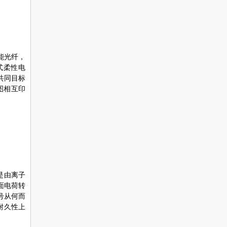
能光纤，
式柔性电
共同目标
图相互印
是由离子
面电荷转
号从何而
耐久性上