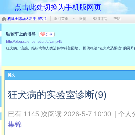
点击此处切换为手机版网页
构建全球华人科学博客圈
返回首页
微博
RSS订阅
帮助
独轮车上的博导
分享
http://blog.sciencenet.cn/u/yanjx45
狂犬病、流感、结核病和人类遗传学科普园地。 提供根治 “狂犬病恐惧症” 的灵
博文
狂犬病的实验室诊断(9)
已有 1145 次阅读
2026-5-7 10:00
|
个人
集锦