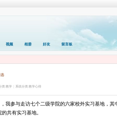
视频
相册
好友
留言板
精选
分类:
教学
|
系统分类:
教学心得
日，我参与走访七个二级学院的六家校外实习基地，其
院的共有实习基地。