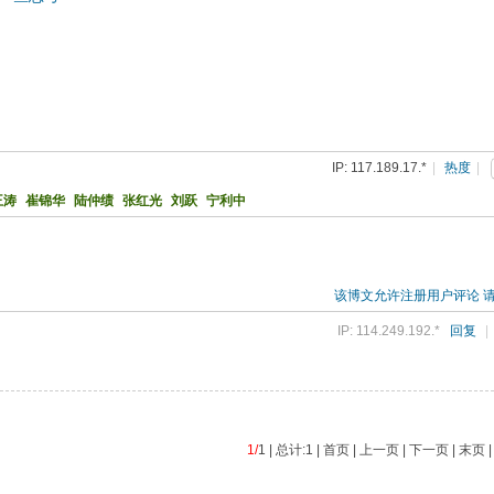
IP: 117.189.17.*
|
热度
|
王涛
崔锦华
陆仲绩
张红光
刘跃
宁利中
该博文允许注册用户评论 
IP: 114.249.192.*
回复
|
1/
1 | 总计:1 | 首页 | 上一页 | 下一页 | 末页 