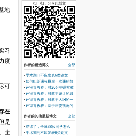
扫一扫，分享此博文
基地
实习
力度
作者的精选博文
全部
•
学术期刊不应发表6类论文
•
如何组织课程最后一次课的教
尽可
学
•
评审青教赛：对20分钟课堂教
学的思考
•
评审青教赛：对教学设计的思
考
•
评审青教赛：对教学大纲的一
些思考
•
评审青教赛：基于评委视角的
存在
一些思考
作者的其他最新博文
全部
但是
•
结课了，全班38位同学怎么
、企
说？
•
学术期刊不应发表6类论文