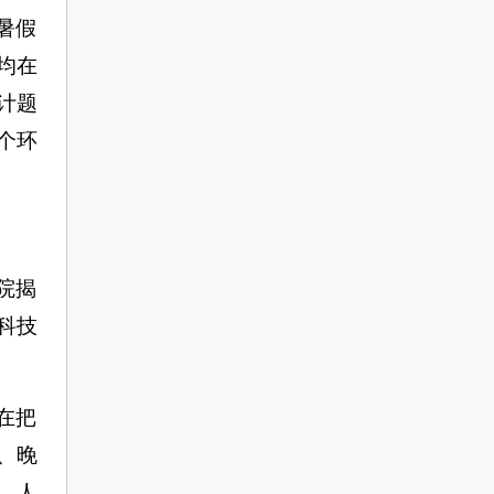
暑假
均在
计题
个环
院揭
科技
在把
、晚
、人