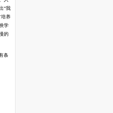
出“我
才培养
映学
慢的
有条