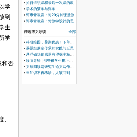
•
如何组织课程最后一次课的教
以学
学
•
学术的繁华与浮华
•
评审青教赛：对20分钟课堂教
放到
学的思考
•
评审青教赛：对教学设计的思
学生
考
精选博文导读
全部
所学
•
科研绘图，暑期优惠！下单立减500元
•
课题组朋辈传承的实践与反思
•
悬浮磁场传感器有望探测极微弱的大脑活动
•
读懂导师 | 那些被学生拖下水的导师，是不幸的
权和否
•
文献阅读是研究生论文写作的最好导师
•
当知识不再稀缺，人该回到哪里？——准大学生的暑假，请留白
度、