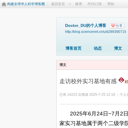
构建全球华人科学博客圈
返回首页
微博
RSS订阅
帮助
Doctor_DU的个人博客
分享
http://blog.sciencenet.cn/u/d289390715
博客首页
动态
博文
博文
走访校外实习基地有感
已有 14223 次阅读
2025-7-25 12:18
|
个人
2025
年
6
月
24
日
~7
月
2
家实习基地属于两个二级学