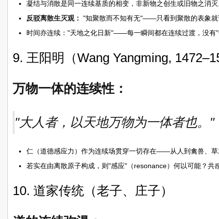
凝结与消散是同一连续基质的相变，非新物之创生或旧物之消灭
反驳离散生灭观：
"知聚散而不知有无"——只看到聚散的表象
时间亦连续："天地之化日新"——每一瞬间都在连续过渡，没有"
9. 王阳明（Wang Yangming, 1472–
万物一体的连续性：
"大人者，以天地万物为一体者也。"
仁（道德感应力）作为连续场贯穿一切存在——从人到禽兽、草
若实在由离散原子构成，则"感应"（resonance）何以可能？
10. 道家传统（老子、庄子）