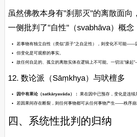
虽然佛教本身有"刹那灭"的离散面
一侧批判了"自性"（svabhāva）概念
若事物有独立自性（类似"原子"之自足性），则变化不可能——
但变化是可观察的事实。
故任何自足的、孤立的离散实体在逻辑上不可能。一切法"缘起
12. 数论派（Sāṃkhya）与吠檀多
因中有果论（satkāryavāda）：
果在因中已预存，变化是连续展开
若因果间存在断裂，则任何事物都可从任何事物产生——秩序崩
四、系统性批判的归纳