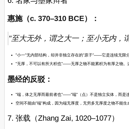
6. 名家与墨家辩者
惠施（c. 370–310 BCE）：
"至大无外，谓之大一；至小无内，谓
"小一"无内部结构，却并非独立存在的"原子"——它是连续无限
"无厚，不可以有所大积也"——无厚之物不能累积为有厚之物。
墨经的反驳：
"端，体之无厚而最前者也"——"端"（点）不是独立实体，而是
空间不能由"端"构成，因为端无厚度，无穷多无厚度之物不能生
7. 张载（Zhang Zai, 1020–1077）