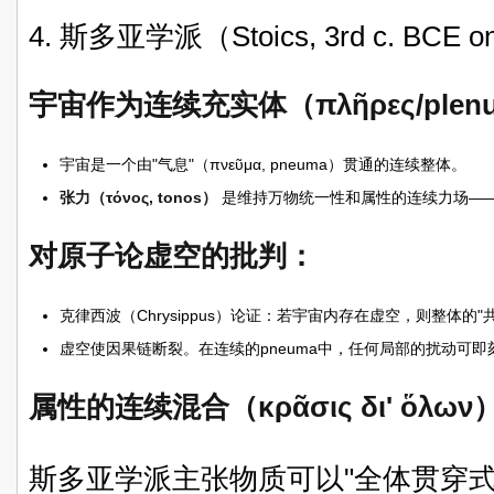
4. 斯多亚学派（Stoics, 3rd c. BCE o
宇宙作为连续充实体（πλῆρες/plen
宇宙是一个由"气息"（πνεῦμα, pneuma）贯通的连续整体。
张力（τόνος, tonos）
是维持万物统一性和属性的连续力场——从中心
对原子论虚空的批判：
克律西波（Chrysippus）论证：若宇宙内存在虚空，则整体的
虚空使因果链断裂。在连续的pneuma中，任何局部的扰动可即
属性的连续混合（κρᾶσις δι' ὅλων
斯多亚学派主张物质可以"全体贯穿