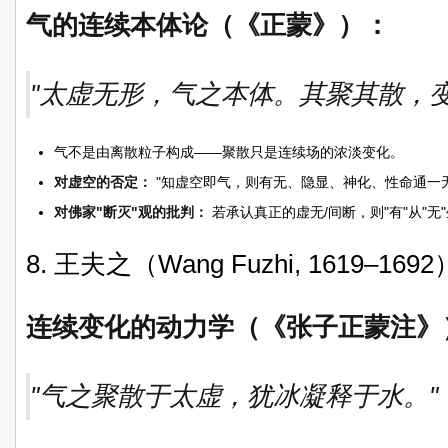
气的连续本体论（《正蒙》）：
"太虚无形，气之本体。其聚其散，变
气不是由离散粒子构成——聚散只是连续场的浓淡变化。
对虚空的否定：
"知虚空即气，则有无、隐显、神化、性命通一无
对佛家"断灭"观的批判：
若承认真正的虚无/间断，则"有"从"
8. 王夫之（Wang Fuzhi, 1619–1692
连续变化的动力学（《张子正蒙注》
"气之聚散于太虚，犹冰凝释于水。"