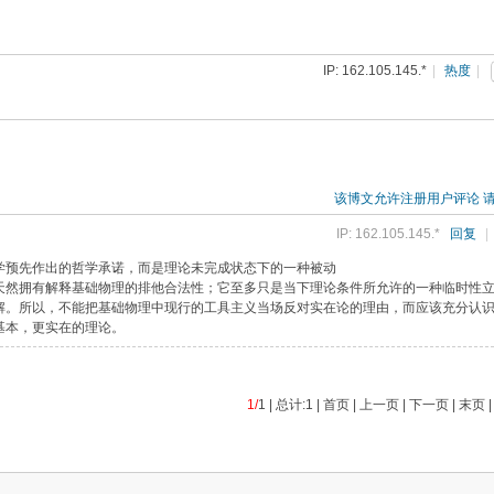
IP: 162.105.145.*
|
热度
|
该博文允许注册用户评论 
IP: 162.105.145.*
回复
|
学预先作出的哲学承诺，而是理论未完成状态下的一种被动
天然拥有解释基础物理的排他合法性；它至多只是当下理论条件所允许的一种临时性
解。所以，不能把基础物理中现行的工具主义当场反对实在论的理由，而应该充分认
基本，更实在的理论。
1/
1 | 总计:1 | 首页 | 上一页 | 下一页 | 末页 