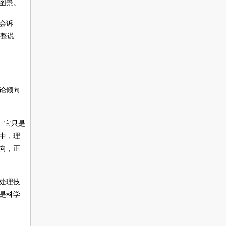
图景。
会诉
完整说
论倾向
。它只是
中，理
向，正
处理技
是科学