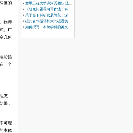
深度的
•
空军工程大学许河秀团队:透明混沌编码超表面，解锁雷达-红外兼容隐身多尺度设计
•
《研究问题导向写作法：科研萌新首篇SCI/SSCI通关笔记》前言
•
关于当下科研发展阶段，深耕学术交流内生价值的相关建议
•
碳的岩气循环和大气碳温负反馈调节机制
。物理
•
如何撰写一本跨学科的英文国际学术专著
式。广
空几何
理论指
在一个
理态，
结果，
不可理
的本体