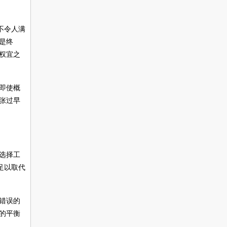
不令人满
是终
权宜之
即使概
张过早
选择工
足以取代
错误的
的平衡