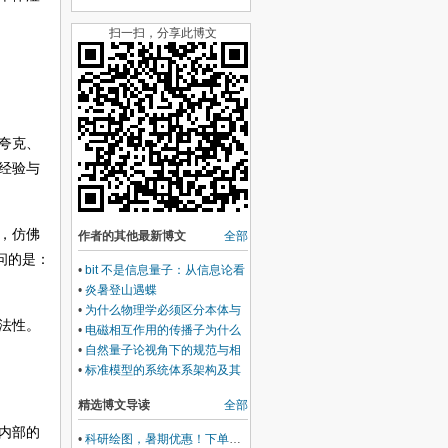
扫一扫，分享此博文
夸克、
经验与
，仿佛
作者的其他最新博文
全部
问的是：
•
bit 不是信息量子：从信息论看
量子化与本体的关系
•
炎暑登山遇蝶
•
为什么物理学必须区分本体与
法性。
描述
•
电磁相互作用的传播子为什么
表现为光子
•
自然量子论视角下的规范与相
互作用
•
标准模型的系统体系架构及其
工具论本色
精选博文导读
全部
内部的
•
科研绘图，暑期优惠！下单立减500元