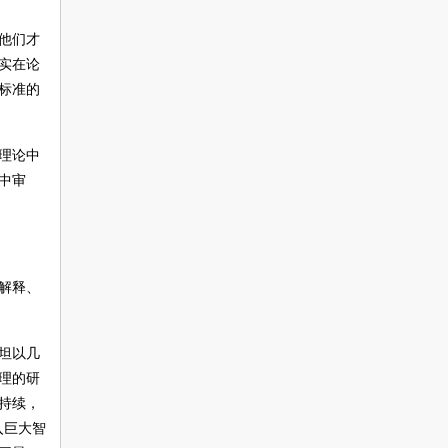
他们才
实在论
标准的
理论中
中审
解释、
坦以几
理的研
持续，
入巨大智