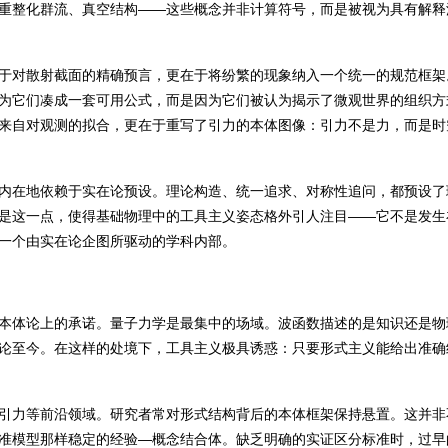
重整化群流、真空结构——这些概念并非计算符号，而是被视为具有解释
于对散射截面的精确预言，更在于将纷繁的现象纳入一个统一的规范框架
为它们凑成一套可用公式，而是因为它们被认为揭示了微观世界的组织方
来自对观测的拟合，更在于重写了引力的本体图像：引力不是力，而是时
内在地依赖于实在论预设。理论构造、统一追求、对称性追问，都预设了
是这一点，使得基础物理中的工具主义姿态格外引人注目——它不是发生
一个由实在论企图所驱动的学科内部。
本体论上的承诺。量子力学是最集中的场域。波函数描述的是知识还是物
论至今。在这样的处境下，工具主义极具诱惑：只要形式主义能给出准确
引力等前沿领域。研究者常对形式结构背后的本体框架保持悬置。这并非
准模型那样稳定的经验—概念结合体。缺乏明确的实证区分标准时，过早