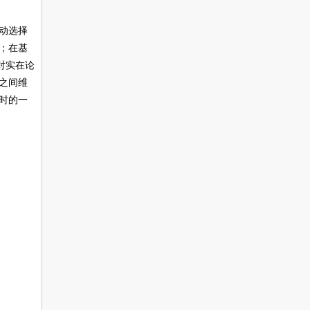
动选择
；在基
对实在论
之间维
时的一