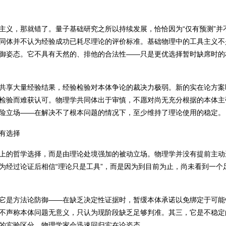
主义，那就错了。量子基础研究之所以持续发展，恰恰因为“仅有预测”并
同体并不认为经验成功已耗尽理论的评价标准。基础物理中的工具主义不
御姿态。它不具有天然的、排他的合法性——只是更优选择暂时缺席时的
共享大量经验结果，经验检验对本体争论的裁决力极弱。新的实在论方案
检验而难获认可。物理学共同体出于审慎，不愿对尚无充分根据的本体主
险立场——在解决不了根本问题的情况下，至少维持了理论使用的稳定。
有选择
上的哲学选择，而是由理论处境强加的被动立场。物理学并没有提前主动
为经过论证后相信“理论只是工具”，而是因为到目前为止，尚未看到一个
它是方法论防御——在缺乏决定性证据时，暂缓本体承诺以免绑定于可能
不声称本体问题无意义，只认为现阶段缺乏足够判准。其三，它是不稳定
的实验区分，物理学家会迅速回归实在论姿态。