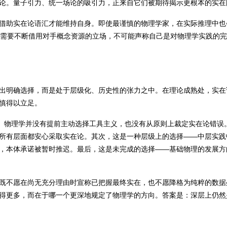
论。量子引力、统一场论的吸引力，正来自它们被期待揭示更根本的实在
借助实在论语汇才能维持自身。即使最谨慎的物理学家，在实际推理中也
。一个需要不断借用对手概念资源的立场，不可能声称自己是对物理学实践的
出明确选择，而是处于层级化、历史性的张力之中。在理论成熟处，实在
慎得以立足。
择。物理学并没有提前主动选择工具主义，也没有从原则上裁定实在论错误
所有层面都安心采取实在论。其次，这是一种层级上的选择——中层实践
，本体承诺被暂时推迟。最后，这是未完成的选择——基础物理的发展方
既不愿在尚无充分理由时宣称已把握最终实在，也不愿降格为纯粹的数据
得更多，而在于哪一个更深地规定了物理学的方向。答案是：深层上仍然