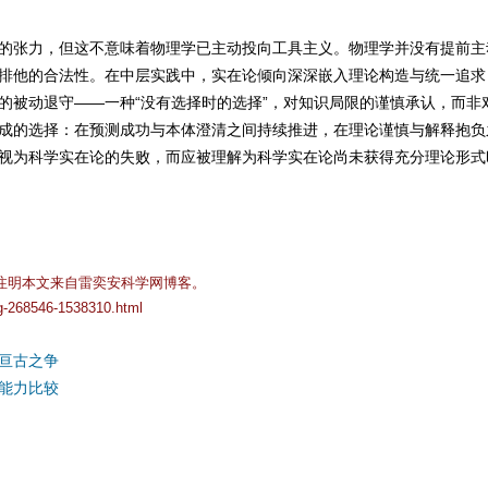
的张力，但这不意味着物理学已主动投向工具主义。物理学并没有提前主
排他的合法性。在中层实践中，实在论倾向深深嵌入理论构造与统一追求
的被动退守——一种“没有选择时的选择”，对知识局限的谨慎承认，而非
成的选择：在预测成功与本体澄清之间持续推进，在理论谨慎与解释抱负
视为科学实在论的失败，而应被理解为科学实在论尚未获得充分理论形式
注明本文来自雷奕安科学网博客。
og-268546-1538310.html
亘古之争
能力比较