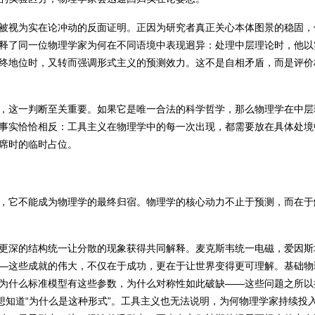
被视为实在论冲动的反面证明。正因为研究者真正关心本体图景的稳固，
释了同一位物理学家为何在不同语境中表现迥异：处理中层理论时，他以
终地位时，又转而强调形式主义的预测效力。这不是自相矛盾，而是评价
，这一判断至关重要。如果它是唯一合法的科学哲学，那么物理学在中层
事实恰恰相反：工具主义在物理学中的每一次出现，都需要放在具体处境
席时的临时占位。
，它不能成为物理学的最终归宿。物理学的核心动力不止于预测，而在于
更深的结构统一让分散的现象获得共同解释。麦克斯韦统一电磁，爱因斯
—这些成就的伟大，不仅在于成功，更在于让世界变得更可理解。基础物
为什么标准模型有这些参数，为什么对称性如此破缺——这些问题之所以
而想知道“为什么是这种形式”。工具主义也无法说明，为何物理学家持续投