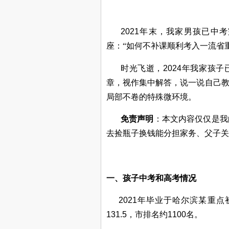
2021
年末，我家男孩已中考
座：“如何不补课顺利考入一流省重
时光飞逝，
2024
年我家孩子
章，视作集中解答，说一说自己
局部不卷的特殊微环境。
免责声明
：本文内容仅仅是我
去捡瓶子换钱能分担家务、父子关
一、孩子中考和高考情况
2021
年毕业于哈尔滨某重点
131.5
，市排名约
1100
名。