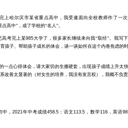
完上哈尔滨市某省重点高中，我受邀面向全校教师作了一次
点高中”，成了学校的“名人”。
已高考完上某
985
大学了，很多家长继续来向我“取经”。我写
教育孩子、帮助孩子成长的体会，谈一谈如何在这个内卷焦虑的
的一点心得体会，请大家切勿生搬硬套，出现孩子成绩上升太
系改善太显著的（对女生的培养，我没有发言权），我概不负责
初中，
2021
年中考成绩
458.5
：语文
113.5
，数学
116
，英语
98