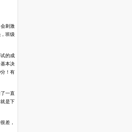
，会刺激
强，班级
考试的成
一基本决
0
分！有
除了一直
这就是下
会很差，