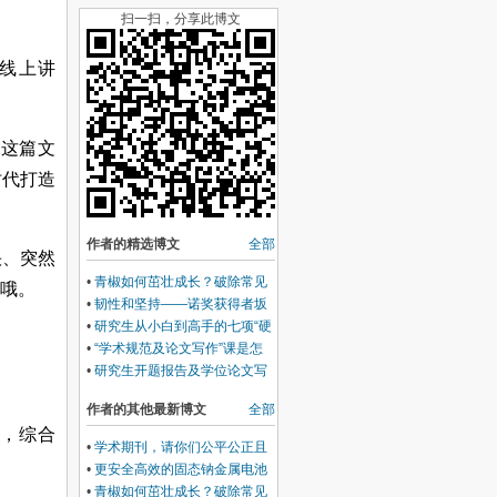
扫一扫，分享此博文
线上讲
下这篇文
时代打造
作者的精选博文
全部
快、突然
•
青椒如何茁壮成长？破除常见
哦。
瓶颈的几点建议
•
韧性和坚持——诺奖获得者坂
口志文的励志故事
•
研究生从小白到高手的七项“硬
实力”和“软技能”修炼
•
“学术规范及论文写作”课是怎
么成为校精品课的？
•
研究生开题报告及学位论文写
作的心理建设
作者的其他最新博文
全部
，综合
•
学术期刊，请你们公平公正且
温柔些
•
更安全高效的固态钠金属电池
的界面层设计：我的研究风格和
•
青椒如何茁壮成长？破除常见