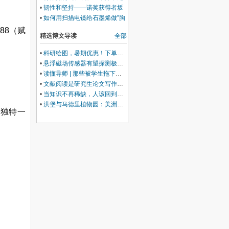
研究结果交流（六）
瓶颈的几点建议
•
韧性和坚持——诺奖获得者坂
口志文的励志故事
•
如何用扫描电镜给石墨烯做”胸
透“：我的研究风格和研究结果
88
（赋
精选博文导读
全部
交流（五）
•
科研绘图，暑期优惠！下单立减500元
•
悬浮磁场传感器有望探测极微弱的大脑活动
•
读懂导师 | 那些被学生拖下水的导师，是不幸的
•
文献阅读是研究生论文写作的最好导师
•
当知识不再稀缺，人该回到哪里？——准大学生的暑假，请留白
•
洪堡与马德里植物园：美洲生物地理学诞生的西班牙根基
、独特一