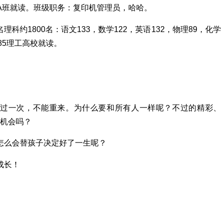
A
班就读。班级职务：复印机管理员，哈哈。
名理科约
1800
名：语文
133
，数学
122
，英语
132
，物理
89
，化学
85
理工高校就读。
过一次，不能重来。为什么要和所有人一样呢？不过的精彩
机会吗？
怎么会替孩子决定好了一生呢？
成长！