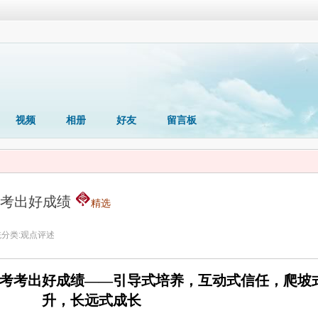
视频
相册
好友
留言板
考考出好成绩
精选
分类:
观点评述
考考出好成绩——引导式培养，互动式信任，爬坡
升，长远式成长