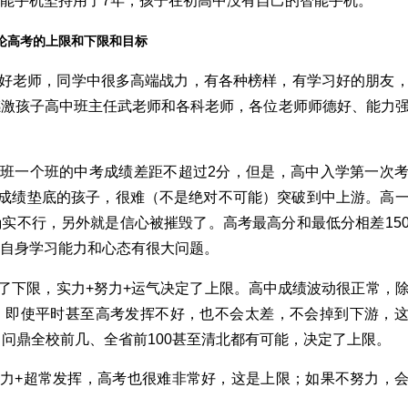
智能手机坚持用了
7
年，孩子在初高中没有自己的智能手机。
论高考的上限和下限和目标
好老师，同学中很多高端战力，有各种榜样，有学习好的朋友
感激孩子高中班主任武老师和各科老师，各位老师师德好、能力
班一个班的中考成绩差距不超过
2
分，但是，高中入学第一次
成绩垫底的孩子，很难（不是绝对不可能）突破到中上游。高
确实不行，另外就是信心被摧毁了。高考最高分和最低分相差
15
自身学习能力和心态有很大问题。
了下限，实力
+
努力
+
运气决定了上限。高中成绩波动很正常，
，即使平时甚至高考发挥不好，也不会太差，不会掉到下游，
，问鼎全校前几、全省前
100
甚至清北都有可能，决定了上限。
力
+
超常发挥，高考也很难非常好，这是上限；如果不努力，