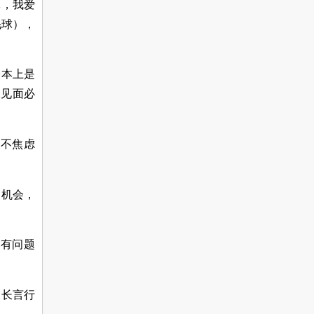
体，我爱
毛球），
基本上是
天见面必
就不焦虑
和机会，
面有问题
家长言行