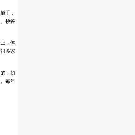
不插手，
业、抄答
墙上，体
，很多家
到的，如
效。每年