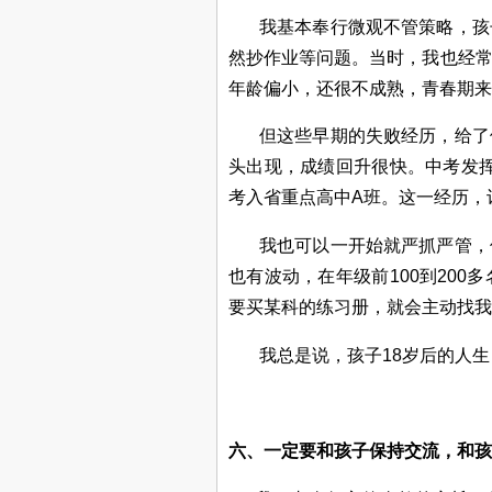
我基本奉行微观不管策略，孩
然抄作业等问题。当时，我也经
年龄偏小，还很不成熟，青春期来
但这些早期的失败经历，给了
头出现，成绩回升很快。中考发
考入省重点高中
A
班。这一经历，
我也可以一开始就严抓严管，
也有波动，在年级前
100
到
200
多
要买某科的练习册，就会主动找我
我总是说，孩子
18
岁后的人生
六、一定要和孩子保持交流，和孩