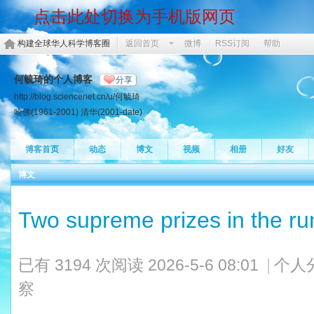
点击此处切换为手机版网页
构建全球华人科学博客圈
返回首页
微博
RSS订阅
帮助
何毓琦的个人博客
分享
http://blog.sciencenet.cn/u/何毓琦
哈佛(1961-2001) 清华(2001-date)
博客首页
动态
博文
视频
相册
好友
博文
Two supreme prizes in the ru
已有 3194 次阅读
2026-5-6 08:01
|
个人
察