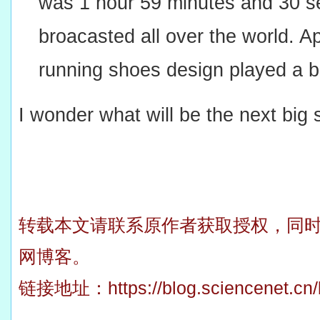
was 1 hour 59 minutes and 30 
broacasted all over the world. A
running shoes design played a b
I wonder what will be the next big
转载本文请联系原作者获取授权，同
网博客。
链接地址：
https://blog.sciencenet.c