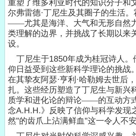
重塑了维多利亚时代的知识分子和
尔弗雷德·丁尼生及其圈子的生活。
——尤其是海洋、大气和无形自然
类理解的边界，并挑战了长期以来
设。
丁尼生于
1850
年成为桂冠诗人。
仰日益受到这些新科学理论的挑战
在其挚友阿瑟·亨利·哈勒姆去世后
扎。这些经历塑造了丁尼生与新兴
质学和进化论的辩论——的互动方
念
A.H.H.
》反映了信仰与科学发现
然
"
的齿爪上沾满鲜血
"
这一令人不
丁尼生对当时的科学深感兴趣，