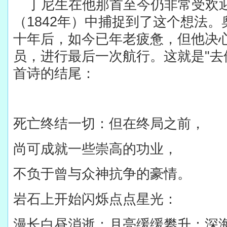
丁尼生在他那首至今仍非常受欢
（
1842
年）中捕捉到了这个想法。
十年后，如今已年老疲惫，但他决
员，进行最后一次航行。这就是
"
去
首诗的结尾：
死亡终结一切：但在终局之前，
尚可成就一些崇高的功业，
不负于曾与众神抗争的豪情。
岩石上开始闪烁点点星光：
漫长白昼消逝：月亮缓缓攀升：深