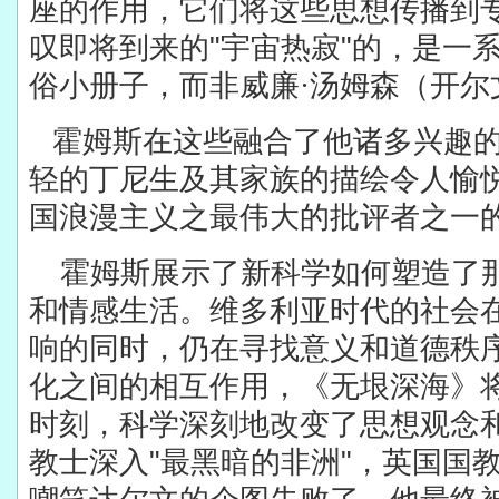
座的作用，它们将这些思想传播到
叹即将到来的
"
宇宙热寂
"
的，是一
俗小册子，而非威廉·汤姆森（开尔
霍姆斯在这些融合了他诸多兴趣
轻的丁尼生及其家族的描绘令人愉
国浪漫主义之最伟大的批评者之一
霍姆斯展示了新科学如何塑造了
和情感生活。维多利亚时代的社会
响的同时，仍在寻找意义和道德秩
化之间的相互作用，《无垠深海》
时刻，科学深刻地改变了思想观念
教士深入
"
最黑暗的非洲
"
，英国国