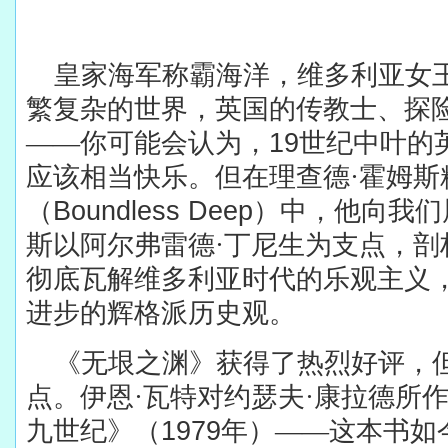
皇家海军称霸海洋，维多利亚女
繁复杂的世界，英国的传教士、探
——你可能会认为，
19
世纪中叶的
应该相当快乐。但在理查德·霍姆斯
（
Boundless Deep
）中，他向我们
斯以阿尔弗雷德·丁尼生为支点，剖
彻底瓦解维多利亚时代的乐观主义
进步的辉格派历史观。
《无垠之渊》获得了热烈好评，
点。伊恩·瓦特对约瑟夫·康拉德所
九世纪》（
1979
年）——这本书如