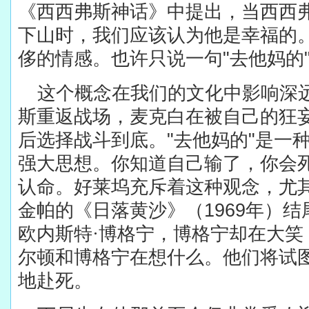
《西西弗斯神话》中提出，当西西
下山时，我们应该认为他是幸福的
侈的情感。也许只说一句
"
去他妈的
这个概念在我们的文化中影响深
斯重返战场，麦克白在被自己的狂
后选择战斗到底。
"
去他妈的
"
是一
强大思想。你知道自己输了，你会
认命。好莱坞充斥着这种观念，尤其
金帕的《日落黄沙》（
1969
年）结
欧内斯特·博格宁，博格宁却在大笑
尔顿和博格宁在想什么。他们将试
地赴死。