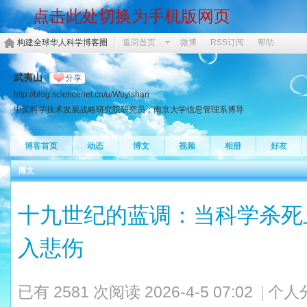
点击此处切换为手机版网页
构建全球华人科学博客圈
返回首页
微博
RSS订阅
帮助
武夷山
分享
http://blog.sciencenet.cn/u/Wuyishan
中国科学技术发展战略研究院研究员；南京大学信息管理系博导
博客首页
动态
博文
视频
相册
好友
博文
十九世纪的蓝调：当科学杀死
入悲伤
已有 2581 次阅读
2026-4-5 07:02
|
个人