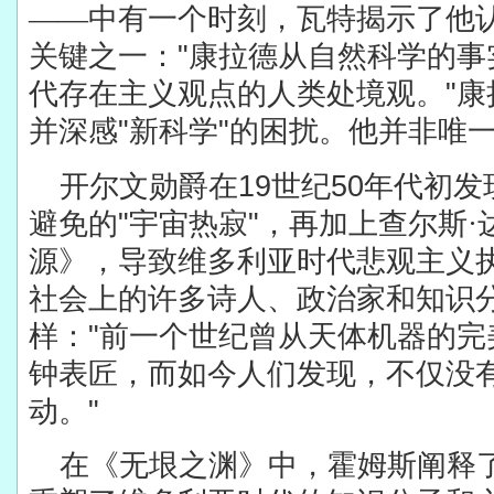
——中有一个时刻，瓦特揭示了他
关键之一：
"
康拉德从自然科学的事
代存在主义观点的人类处境观。
"
康
并深感
"
新科学
"
的困扰。他并非唯
开尔文勋爵在
19
世纪
50
年代初发
避免的
"
宇宙热寂
"
，再加上查尔斯·
源》，导致维多利亚时代悲观主义
社会上的许多诗人、政治家和知识
样：
"
前一个世纪曾从天体机器的完
钟表匠，而如今人们发现，不仅没
动。
"
在《无垠之渊》中，霍姆斯阐释