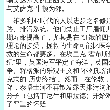
嘲笑达尔文的企图失败了，他最终
与艾萨克·牛顿为邻。
维多利亚时代的人以进步之名修
路、排污系统。他们禁止工厂雇佣
期寿命提高了，尤其是在
"
饥饿的四
理论的接受，拯救的生命可能比医
救的生命都要多。在埃里克·霍布斯
纪
"
里，英国海军平定了海洋，英国
争。辉格派的乐观主义和
"
不列颠治
克式的
"
历史终结
"
。然而，在伦敦
降，泰晤士河不再散发露天排污沟
分子（包括丁尼生和康拉德）开始
了严重的怀疑。