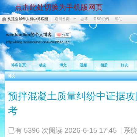
点击此处切换为手机版网页
构建全球华人科学博客圈
返回首页
微博
RSS订阅
帮助
wenbaolian的个人博客
分享
http://blog.sciencenet.cn/u/wenbaolian
博客首页
动态
博文
视频
相册
好友
博文
预拌混凝土质量纠纷中证据攻
考
已有 5396 次阅读
2026-6-15 17:45
|
系统