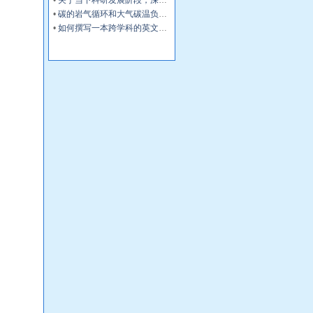
•
碳的岩气循环和大气碳温负反馈调节机制
•
如何撰写一本跨学科的英文国际学术专著