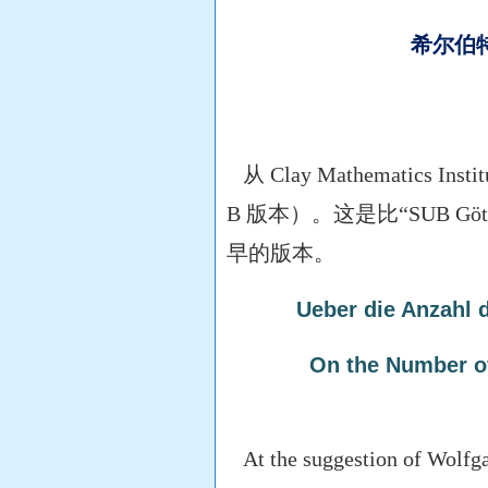
希尔伯特
从 Clay Mathematics 
B 版本）。这是比“SUB Göttingen,
早的版本。
Ueber die Anzahl 
On the Number of
At the suggestion of Wolfgan