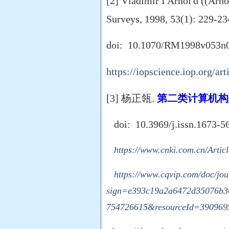
[2] Vladimir I Arnol'd ((Arn
Surveys, 1998, 53(1): 229-2
doi: 10.1070/RM1998v053
https://iopscience.iop.org
[3]
杨正瓴.
第二类计算机构
doi: 10.3969/j.issn.1673-5
https://www.cnki.com.cn/Art
https://www.cqvip.com/doc/jo
sign=e393c19a2a6472d35076b3
754726615&resourceId=390969