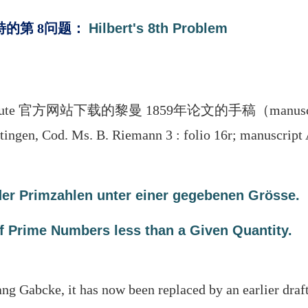
的第 8问题
：
Hilbert's 8th Problem
Institute 官方网站下载的黎曼 1859年论文的手稿（manuscr
 Cod. Ms. B. Riemann 3 : folio 16r; manuscript
der Primzahlen unter einer gegebenen Grösse.
 Prime Numbers less than a Given Quantity.
g Gabcke, it has now been replaced by an earlier draft