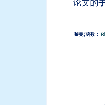
论文的
黎曼
ζ
函数
：
R