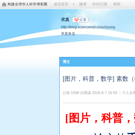
构建全球华人科学博客圈
返回首页
微博
RSS订阅
帮助
求真
分享
http://blog.sciencenet.cn/u/zlyang
求真务实
博文
[图片，科普，数学] 素数（88
已有 1098 次阅读
2026-6-7 16:59
|
个人分类
[
图片
，科普，