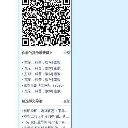
作者的其他最新博文
全部
•
[笔记，科普，数学] 素数
（148）：欧拉 ζ(s) ，用 η(s) 表
•
[笔记，科普，数学] 素数
示出，以及 s 扩展为复数时的收
（147）：仿真，从黎曼 J(x) 根
•
[打听，科普，数学] 素数
敛域的变化
据非平凡零点反演出 π(x) （1）
（146）：怎么理解黎曼 1859
•
[笔记，科普，数学] 素数
年论文第675页 logζ(s) 的推
（145）：从 Tenerife 空难，经
•
素数全部博文网址（2026-
导？
我国 1950年代成功治理飞蝗，
07）七月份（31篇）
•
[笔记，科普，数学] 素数
再到黎曼假设
（144）：黎曼假设能给出“精确
精选博文导读
全部
的”素数计数函数吗？1859年论
文第675、678页局部截图
•
科研绘图，暑期优惠！下单立减500元
•
空军工程大学许河秀团队:透明混沌编码超表面，解锁雷达-红外兼容隐身多尺度设计
•
《研究问题导向写作法：科研萌新首篇SCI/SSCI通关笔记》前言
•
关于当下科研发展阶段，深耕学术交流内生价值的相关建议