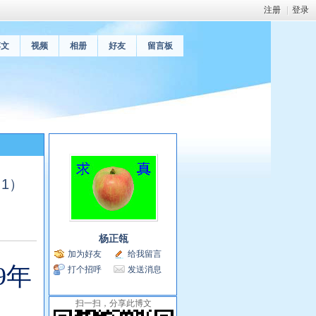
注册
|
登录
博文
视频
相册
好友
留言板
（1）
杨正瓴
加为好友
给我留言
9年
打个招呼
发送消息
扫一扫，分享此博文