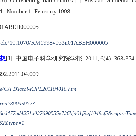
old). On teaching mathematics [J]. Russian Mathematic
34.
Number 1, February 1998
n01ABEH000005
/article/10.1070/RM1998v053n01ABEH000005
想
[J]. 中国电子科学研究院学报, 2011, 6(4): 368-374.
692.2011.04.009
icle/CJFDTotal-KJPL201104010.htm
urnal/39096952?
6cd477ed4251a027690555e726bf401f9af1049cf5&expireTim
52&type=1