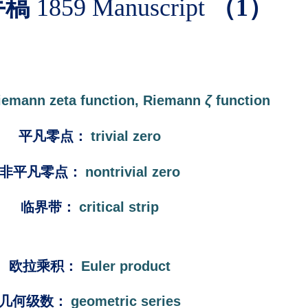
手稿
1859 Manuscript
（1）
iemann zeta function, Riemann
ζ
function
平凡零点
：
trivial zero
非平凡零点
：
nontrivial zero
临界带
：
critical strip
欧拉乘积
：
Euler product
几何级数
：
geometric series