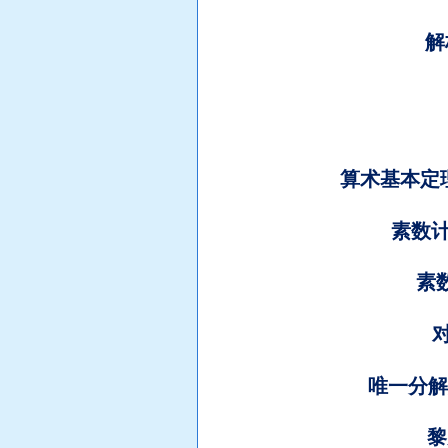
解
算术基本定
素数
素
唯一分解
黎