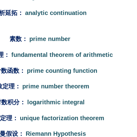
析延拓
：
analytic continuation
素数
：
prime number
理
：
fundamental theorem of arithmetic
计数函数
：
prime counting function
数定理
：
prime number theorem
对数积分
：
logarithmic integral
定理
：
unique factorization theorem
曼
假设
：
Riemann Hypothesis