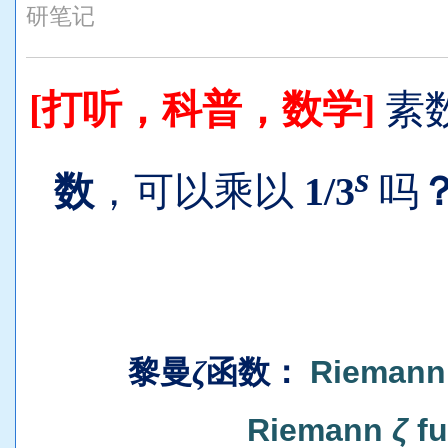
研笔记
[打听，科普，数学]
素
s
数
，可以乘以
1/3
吗
黎曼
ζ
函数
：
Riemann 
Riemann
ζ
fu