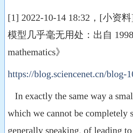
[1] 2022-10-14 18:32，
模型几乎毫无用处：出自 1998年《O
mathematics》
https://blog.sciencenet.cn/blog
In exactly the same way a smal
which we cannot be completely su
generally speaking, of leading to