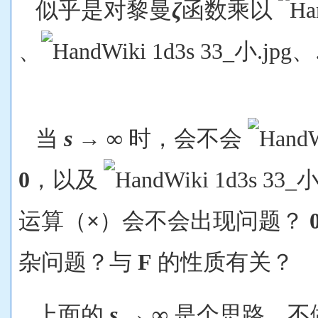
似乎是对黎曼
ζ
函数乘以
、
、
当
s
→ ∞
时，会不会
0
，以及
运算（
×
）会不会出现问题？
杂问题？与
F
的性质有关？
上面的
s
→ ∞
是个思路，不