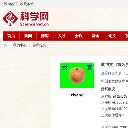
设为首页
收藏本站
首页
新闻
博客
人才
会议
基金
论文
我的中心
隐私提醒
此博文目前为
科
›
›
查看好友列表
|
中国引文数据库 http://
活跃概况
zlyang
用户组:
高级会员
注册时间: 2008-11
上次活动时间: 2026
上次邮件通知: 0
学
博客访问量: 2391