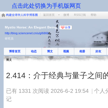
点击此处切换为手机版网页
构建全球华人科学博客圈
返回首页
微博
RSS订阅
帮助
Mystic Horse: An Elegant Being
分享
http://blog.sciencenet.cn/u/gl6866
研究员
博客首页
动态
博文
视频
相册
好友
博文
2.414：介于经典与量子之
已有 1331 次阅读
2026-6-2 19:54
|
个人
记