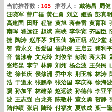
当前推荐数：
165
推荐人：
戴德昌
周健
汪晓军
曹广福
黄仁勇
刘立
姬扬
彭真
高建国
田野
程智
黄旭
蒋春雷
黄育和
南晖
翟远征
赵斌
高峡
李学宽
齐国臣
捷
陶涛
赵序茅
刘玉仙
杨正瓴
程少堂
智
黄永义
岳爱国
信忠保
王启云
籍利
音
曾泳春
文克玲
刘俊华
彭渤
蒋大和
张培昆
李宁
林辉
刘炜
杨金波
王兴民
进
徐长庆
侯修洲
乔中东
荆玉栋
林涛
浩
于道永
张鹏举
张治国
李庆祥
徐海
骥
孙加平
林建荣
赵远波
孙德伟
李亚
波
王志强
白龙亮
陈敬朴
董文勇
贺静
陆仲绩
张启
陆玲
付福友
夏铁成
葉一