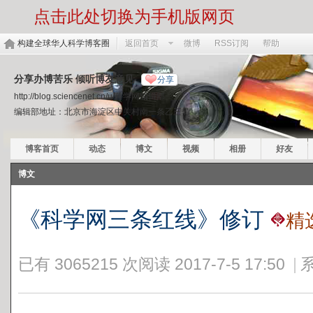
点击此处切换为手机版网页
构建全球华人科学博客圈
返回首页
微博
RSS订阅
帮助
分享办博苦乐 倾听博友意见
分享
http://blog.sciencenet.cn/u/科学网编辑部
编辑部地址：北京市海淀区中关村南一条乙三号
博客首页
动态
博文
视频
相册
好友
博文
《科学网三条红线》修订
精
已有 3065215 次阅读
2017-7-5 17:50
|