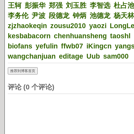
王轲
彭振华
郑强
刘玉胜
李智选
杜占
李务伦
尹波
段德龙
钟炳
池德龙
杨天
zjzhaokeqin
zousu2010
yaozi
LongL
kesbabacorn
chenhuansheng
taoshl
biofans
yefulin
ffwb07
iKingcn
yang
wangchanjuan
editage
Uub
sam000
推荐到博客首页
评论 (
0
个评论)