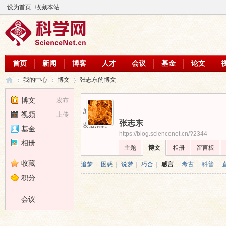
设为首页
收藏本站
首页
新闻
博客
人才
会议
基金
论文
我的中心
博文
张志东的博文
博文
发布
加为好友
视频
上传
张志东
科
›
›
›
发送消息
基金
https://blog.sciencenet.cn/?2344
相册
主题
博文
相册
留言板
收藏
追梦
|
困惑
|
说梦
|
巧合
|
感言
|
考古
|
科普
|
积分
会议
学