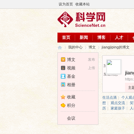
设为首页
收藏本站
首页
新闻
博客
人才
我的中心
博文
jiangjiping的博文
博文
发布
加为好友
视频
上传
jian
科
›
›
›
发送消息
基金
https
相册
主
收藏
生活点滴
|
个人观
想
|
观点交流
|
笑
积分
历
|
家庭孩子
|
人
会议
学