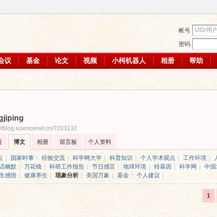
帐号
密码
会议
基金
论文
视频
小柯机器人
相册
帮助
gjiping
://blog.sciencenet.cn/?203132
题
博文
相册
留言板
个人资料
点
|
国家时事
|
经验交流
|
科学网大学
|
科普知识
|
个人学术观点
|
工作环境
|
话幽默
|
万花镜
|
科研工作报告
|
节日感言
|
地球环境
|
转基因
|
科学网
|
中国
生感悟
|
健康养生
|
现象分析
|
美国万象
|
基金
|
个人建议
|
1