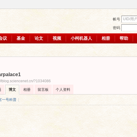
帐号
密码
会议
基金
论文
视频
小柯机器人
相册
帮助
arpalace1
://blog.sciencenet.cn/?1034086
题
博文
相册
留言板
个人资料
宫一号科普
|