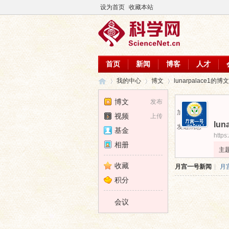
设为首页
收藏本站
首页
新闻
博客
人才
我的中心
博文
lunarpalace1的博文
博文
发布
加为好友
视频
上传
lun
科
›
›
›
发送消息
基金
https
相册
主
收藏
月宫一号新闻
|
月
积分
会议
学