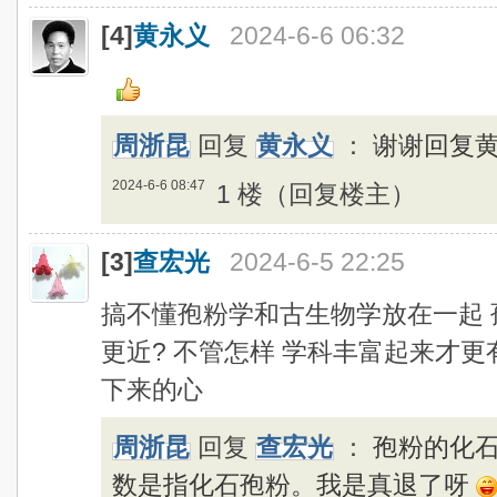
[4]
黄永义
2024-6-6 06:32
周浙昆
回复
黄永义
：
谢谢回复
2024-6-6 08:47
1 楼（回复楼主）
[3]
查宏光
2024-6-5 22:25
搞不懂孢粉学和古生物学放在一起
更近? 不管怎样 学科丰富起来才
下来的心
周浙昆
回复
查宏光
：
孢粉的化
数是指化石孢粉。我是真退了呀