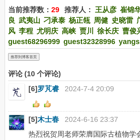
当前推荐数：
29
推荐人：
王从彦
崔锦
良
武夷山
刁承泰
杨正瓴
周健
史晓雷
风
李程
尤明庆
高峡
贾川
徐长庆
曹俊
guest68296999
guest32328996
yangs
推荐到博客首页
评论 (
10
个评论)
[6]
罗芃睿
2024-7-4 20:09
[5]
木士春
2024-6-16 23:37
热烈祝贺周老师荣膺国际古植物学