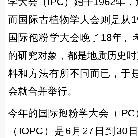
学大会（
IPC
）始于
1962
年，
而国际古植物学大会则是从
1
国际孢粉学大会晚了
18
年。
的研究对象，都是地质历史时
料和方法有所不同而已，于
会就合并举行。
今年的国际孢粉学大会（
IPC
（
IOPC
）是
6
月
27
日到
30