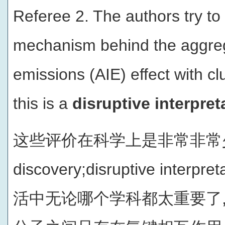
Referee 2. The authors try to
mechanism behind the aggre
emissions (AIE) effect with cl
this is a
disruptive interpret
这些评价在科学上是非常非常少见的：
discovery;disruptive inte
活中无论哪个学科都太重要了