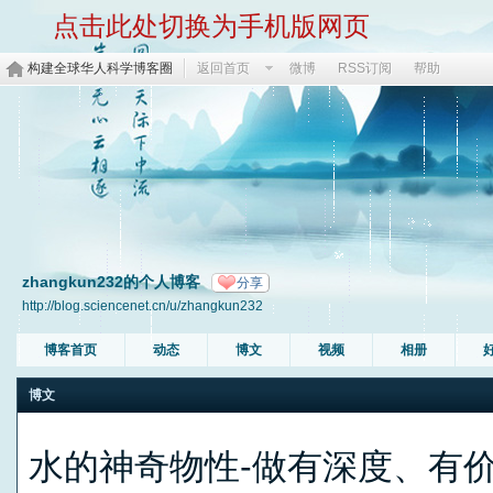
点击此处切换为手机版网页
构建全球华人科学博客圈
返回首页
微博
RSS订阅
帮助
zhangkun232的个人博客
分享
http://blog.sciencenet.cn/u/zhangkun232
博客首页
动态
博文
视频
相册
博文
水的神奇物性-做有深度、有