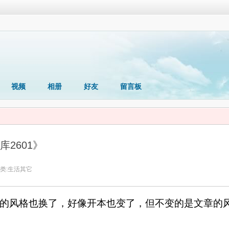
视频
相册
好友
留言板
2601》
类:
生活其它
的风格也换了，好像开本也变了，但不变的是文章的