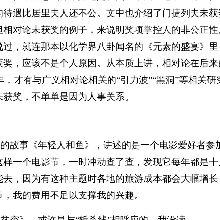
的待遇比居里夫人还不公
。文中也介绍了门捷列夫未获
坦相对论未获奖的例子，来说明奖项掌控人的非公正性
说过，就连那本以化学界八卦闻名的《元素的盛宴》里
获奖，应该不是个人原因。从本质上讲，相对论在后来
年，才有与广义相对论相关的
“
引力波
”“
黑洞
”
等相关研
未获奖，不单单是因为人事关系。
节的故事《年轻人和鱼》，讲述的是一个电影爱好者参
这样一个电影节，一时冲动查了查，发现它每年都是十
能去，因为
有这种主题时
各
地的
旅游成本都会大幅增长
节，我
的费用
不
足以支撑我的兴趣
。
《贫穷》，
或许是
与
“
斩杀线
”
相呼应
的
，我没读。