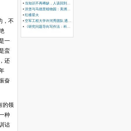
•
当知识不再稀缺，人该回到哪里？——准大学生的暑假，请留白
•
洪堡与马德里植物园：美洲生物地理学诞生的西班牙根基
•
红楼星火
的，不
•
空军工程大学许河秀团队:透明混沌编码超表面，解锁雷达-红外兼容隐身多尺度设计
•
《研究问题导向写作法：科研萌新首篇SCI/SSCI通关笔记》前言
绝
是一
是蛮
，还
年
振奋
有的领
一种
训诂