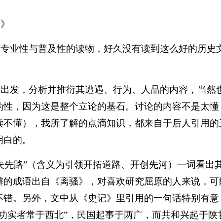
男》
史专业性与普及性的读物，好久没有读到这么好的历史
品
出发，分析并
推衍其遭遇、行为、人品
的内容
，当然
伪性，因为这是整个立论的基石。讨论的内容不是太懂
读不懂），我所了解的点滴知识，都来自于后人引用的
明白的。
夫先路
”
（含义为引领开拓道路、开创先河）一词看出
僻的成语出自《离骚》，对喜欢研究屈原的人来说，可
不错。另外，
文中从《史记》里引用的一句话特别有意
功实者常于西北
”
，民国起事于两广，而共和兴起于陕