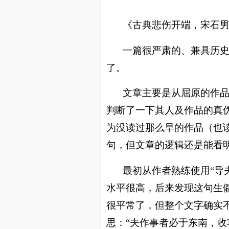
《古典悲伤开端，宋石
一篇很严肃的、兼具历
了。
文章
主要
是从屈原
的
作
判断了一下其
人及
作品的真
为没读过那么早的作品（也
句，但文章的逻辑还是能看
最初
从作者熟练使用
“
导
水平很高，后来发现这句生
很平常了
，但整个文字确实
思：
“
夫作事者必于东南，收