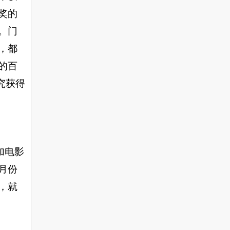
奖的
。门
，都
的百
究获得
加电影
月份
，就