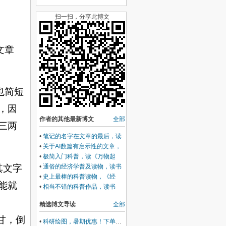
扫一扫，分享此博文
文章
也简短
，因
作者的其他最新博文
全部
三两
•
笔记的名字在文章的最后，读
《存在主义咖啡馆》
•
关于AI数篇有启示性的文章，
《书城2607》
•
极简入门科普，读《万物起
源》
•
通俗的经济学普及读物，读书
其文字
《经济学的思维方式》
•
史上最棒的科普读物，《经
能就
度》
•
相当不错的科普作品，读书
《细胞史记》
精选博文导读
全部
甘，倒
•
科研绘图，暑期优惠！下单立减500元