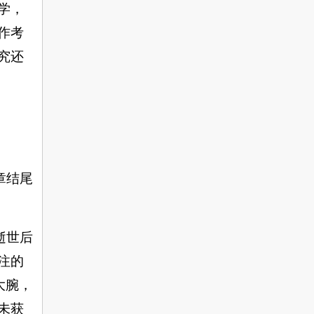
学，
作考
究还
章结尾
逝世后
注的
大
腕
，
未获